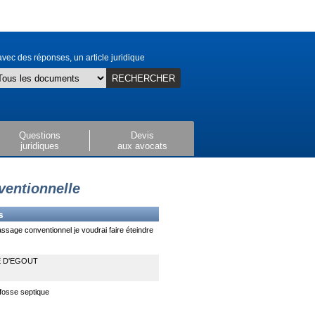
vec des réponses, un article juridique
RECHERCHER
Questions
Devis
juridiques
aux avocats
ventionnelle
s
assage conventionnel je voudrai faire éteindre
 D'EGOUT
 fosse septique