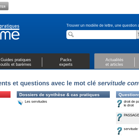
Trouver un modèle de lettre, une question a
Guides pratiques
Packs
Actualités
outils et barèmes
experts
et articles
ts et questions avec le mot clé
servitude con
Dossiers de synthèse & cas pratiques
Question
Les servitudes
droit de p
le droit
PASSAGE
servitude