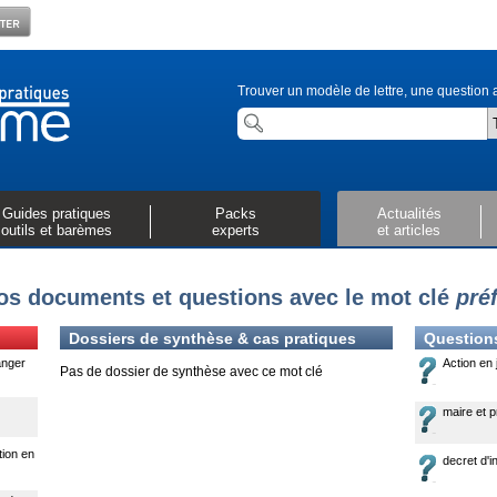
Trouver un modèle de lettre, une question a
Guides pratiques
Packs
Actualités
outils et barèmes
experts
et articles
os documents et questions avec le mot clé
préf
Dossiers de synthèse & cas pratiques
Question
anger
Action en 
Pas de dossier de synthèse avec ce mot clé
maire et p
tion en
decret d'i