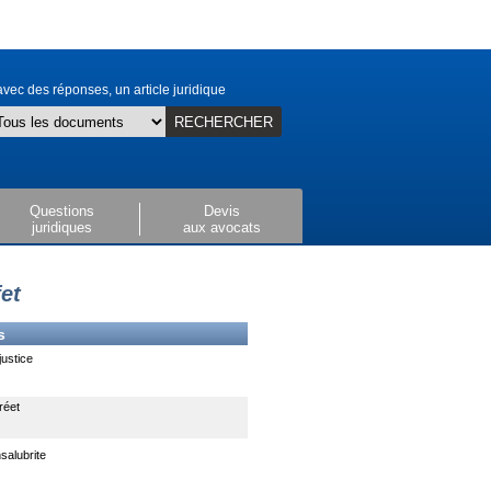
vec des réponses, un article juridique
RECHERCHER
Questions
Devis
juridiques
aux avocats
et
s
justice
réet
nsalubrite