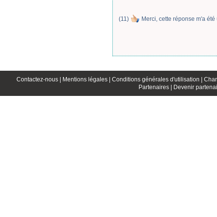
(
11
)
Merci, cette réponse m'a été 
Contactez-nous |
Mentions légales |
Conditions générales d'utilisation |
Char
Partenaires |
Devenir partenai