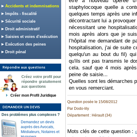
être a nouveau opérée d
Accidents et indemnisations
staphylocoque quelle a cont
quelques temps après une infi
Impôts - fiscalité
décontractant lui a provoquer
Sécurité sociale
nécessitant une hospitalisat
Droit administratif
mois après alors que je suis
Saisies et voies d'exécution
l’hôpital me demandant de pa
Exécution des peines
hospitalisation, j'ai de suite 
Droit pénal
quelqu'un au bout du fil) qui
qu'ils ont pas transmis le doss
Répondre aux questions
cela. sauf que 4 mois après
peine de saisie...
Créez votre profil pour
Quelles sont les démarches p
répondre gratuitement
aux questions
en vous remerciant.
Créer mon Profil Juridique
Question posée le 15/08/2012
DEMANDER UN DEVIS
Par Dodo-lily
Des problèmes plus complexes ?
Département : Hérault (34)
Demandez un devis
auprès des Avocats,
Mots clés de cette question :
Médiateurs, Notaires et
c
Huissiers.