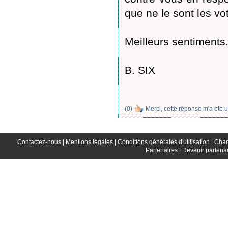
que ne le sont les vo
Meilleurs sentiments
B. SIX
(
0
)
Merci, cette réponse m'a été u
Contactez-nous |
Mentions légales |
Conditions générales d'utilisation |
Char
Partenaires |
Devenir partenai