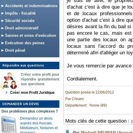
je suis lié avec le proprié
Accidents et indemnisations
d'achat c'est à dire que je 
et de locaux professionnel
Impôts - fiscalité
option d'achat c'est à dire qu
Sécurité sociale
désires avant la fin du bail s
Droit administratif
pas encore le cas, mais est
Saisies et voies d'exécution
une partie des locaux on ap
Exécution des peines
locaux sans l'accord du pr
Droit pénal
déterminé afin d'alléger un lo
Répondre aux questions
Je vous remercie par avance
Créez votre profil pour
Cordialement.
répondre gratuitement
aux questions
Question posée le 22/06/2012
Créer mon Profil Juridique
Par Chnani
DEMANDER UN DEVIS
Département : Yonne (89)
Des problèmes plus complexes ?
Demandez un devis
Mots clés de cette question :
b
auprès des Avocats,
Médiateurs, Notaires et
Par
Michaël NEUMAN (Avocat
Huissiers.