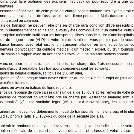
oins, pour faire pratiquer des examens médicaux ou pour répondre à une con
mentaire.
ersonnes bénéficiant de cette prise en charge sont le malade, ses ayants droit 
nne malade a besoin de l'assistance d'une tierce personne. Mais dans ce cas,
 de transport en commun.
rais de transport ne peuvent être pris en charge qu'à condition d'être prescrit
rit un établissement de soins et que vous y êtes convoqué pour un contrôle, cette c
escription médicale suffit pour les transports utilisés dans le cadre d'une hospitali
tion de longue durée (ALD) si votre état de santé ne vous permet pas de vou
ance lorsque votre état justifie un transport allongé ou une surveillance c
mentaire (convocation du contrôle médical, d'un médecin expert, ou d'un fourniss
 de soins en rapport avec un accident du travail ou une maladie professionnelle.
vanche, pour certains transports, la prise en charge des frais nécessite une p
de d'accord préalable. Les transports concernés sont les suivants :
nsports de longue distance, soit plus de 150 km aller,
nsports en série, lorsque vous devez effectuer au moins 4 fois un trajet de plus de
un même traitement,
nsports en avion ou bateau de ligne régulière.
ence de réponse de votre caisse dans un délai de 15 jours après l'envoi de votre 
oyens de transport pouvant être pris en charge par l'Assurance maladie sont les
ssionnalisé (véhicule sanitaire léger (VSL) et taxi conventionné), les transp
duels.
partient au médecin de déterminer le mode de transport le moins onéreux et le plus
u d'autonomie (article L. 162-4-1 du code de la sécurité sociale).
obtenir le remboursement vous devez en principe suivre les indications de vot
ription médicale de transport pour votre démarche et adresser à votre caisse le