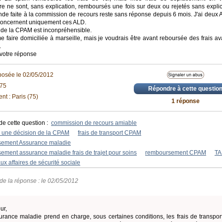
ère ne sont, sans explication, remboursés une fois sur deux ou rejetés sans explic
e faite à la commission de recours reste sans réponse depuis 6 mois. J'ai deux 
 concernent uniquement ces ALD.
e de la CPAM est inconpréhensible.
e faire domiciliée à marseille, mais je voudrais être avant reboursée des frais a
.
 votre réponse
posée le 02/05/2012
e75
Répondre à cette questio
t : Paris (75)
1 réponse
de cette question :
commission de recours amiable
r une décision de la CPAM
frais de transport CPAM
ement Assurance maladie
ement assurance maladie frais de trajet pour soins
remboursement CPAM
TA
aux affaires de sécurité sociale
de la réponse : le 02/05/2012
ur,
urance maladie prend en charge, sous certaines conditions, les frais de transpo