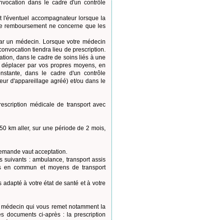
vocation dans le cadre d'un contrôle
et l'éventuel accompagnateur lorsque la
 le remboursement ne concerne que les
s par un médecin. Lorsque votre médecin
onvocation tiendra lieu de prescription.
sation, dans le cadre de soins liés à une
s déplacer par vos propres moyens, en
onstante, dans le cadre d'un contrôle
eur d'appareillage agréé) et/ou dans le
rescription médicale de transport avec
 50 km aller, sur une période de 2 mois,
demande vaut acceptation.
 suivants : ambulance, transport assis
orts en commun et moyens de transport
 adapté à votre état de santé et à votre
re médecin qui vous remet notamment la
s documents ci-après : la prescription