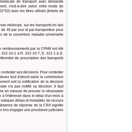
on médicale de transport avec demande
ement, c'est-à-dire selon votre mode de
2*02) avec les titres utilisés (tickets de
ise médicale, sur les transports en taxi
 de 4€ par jour et par transporteur pour
es de la couverture maladie universelle
 de remboursements par la CPAM ont été
 R. 322-10-1 à R. 322-10-7, D. 322-1 à D.
férentiel de prescription des transports
contester ses décisions. Pour contester
 devez tout d'abord saisir la commission
ent soit la notification de la décision
iale n'a pas notifié sa décision. Il faut
tre en mesure de prouver si nécessaire
 à l'intéressé dans le délai d'un mois à
 indiquer délais et modalités de recours
l'absence de réponse de la CRA signifie
ès lors engager une procédure judiciaire