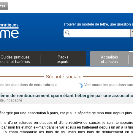
Trouver un modèle de lettre, une question a
Guides pratiques
Packs
Actualités
outils et barèmes
experts
et articles
Sécurité sociale
tes les questions de cette rubrique
Voir toutes les questions au
lème de remboursement cpam étant hébergée par une associati
ité, incapacité
ébergée par une association à paris, car je suis séparée de mon mari depuis plus
einte d'une sclérose en plaques et d'une récidive de cancer, je suis, temporair
par mon fils et mon ex-mari dans le var et suis en traitement depuis un an à la ti
e. La cpam rembourse les frais de vsl, mais mes frais de déplacement en v