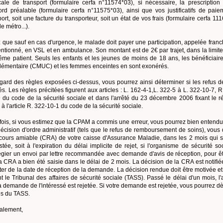
ale de transport (formulaire cerfa n°11574*03), si nécessaire, la prescripti
ord préalable (formulaire cerfa n°11575*03), ainsi que vos justificatifs de pai
ort, soit une facture du transporteur, soit un état de vos frais (formulaire cerfa 1116
e métro...).
 que sauf en cas d'urgence, le malade doit payer une participation, appelée franch
ntionné, en VSL et en ambulance. Son montant est de 2€ par trajet, dans la limite
me patient. Seuls les enfants et les jeunes de moins de 18 ans, les bénéficiair
émentaire (CMUC) et les femmes enceintes en sont exonérés.
gard des règles exposées ci-dessus, vous pourrez ainsi déterminer si les refus
fiés. Les règles précitées figurent aux articles : L. 162-4-1,L. 322-5 à L. 322-10-7,
 du code de la sécurité sociale et dans l'arrêté du 23 décembre 2006 fixant le ré
 à l'article R. 322-10-1 du code de la sécurité sociale.
fois, si vous estimez que la CPAM a commis une erreur, vous pourrez bien entendu 
écision d'ordre administratif (tels que le refus de remboursement de soins), vous
cours amiable (CRA) de votre caisse d'Assurance Maladie, dans les 2 mois qui suiv
stée, soit à l'expiration du délai implicite de rejet, si l'organisme de sécurité soc
légier un envoi par lettre recommandée avec demande d'avis de réception, pour ê
a CRA a bien été saisie dans le délai de 2 mois. La décision de la CRA est notifiée
er de la date de réception de la demande. La décision rendue doit être motivée et
t le Tribunal des affaires de sécurité sociale (TASS). Passé le délai d'un mois, 
a demande de l'intéressé est rejetée. Si votre demande est rejetée, vous pourrez d
s du TASS.
alement,