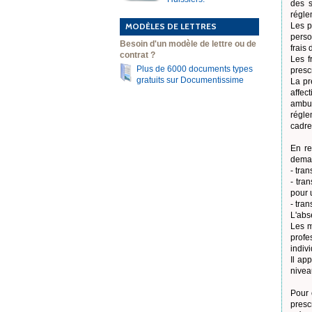
des s
régle
MODÈLES DE LETTRES
Les p
perso
Besoin d'un modèle de lettre ou de
frais
contrat ?
Les f
Plus de 6000 documents types
presc
gratuits sur Documentissime
La pr
affec
ambul
régle
cadre
En re
deman
- tra
- tra
pour 
- tra
L'abs
Les m
profe
indivi
Il ap
nivea
Pour 
presc