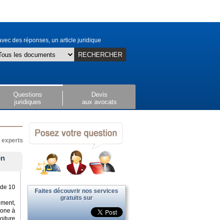
vec des réponses, un article juridique
RECHERCHER
Questions
Devis
juridiques
aux avocats
x experts
on
 de 10
Faites découvrir nos services
gratuits sur
ement,
mone à
oiture