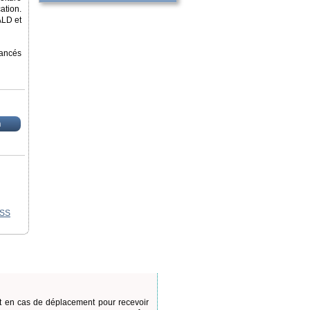
ation.
ALD et
vancés
n
SS
rt en cas de déplacement pour recevoir