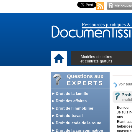
Modèles de lettres
et contrats gratuits
Questions aux
EXPERTS
Voir tou
Droit de la famille
Prob
Invalid
Droit des affaires
Bonjour
Droit de l'immobilier
Je suis h
Droit du travail
ans.
Etant att
Droit du code de la route
hébergée 
Droit de la consommation
marseill