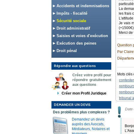
particuli
Accidents et indemnisations
La demand
Impôts - fiscalité
les frais
L'attitud
Sécurité sociale
Je vais m
(+1500€)
Droit administratif
Merci de
Saisies et voies d'exécution
Exécution des peines
Question 
Droit pénal
Par Clair
Départemen
Répondre aux questions
Mots clés 
Créez votre profil pour
répondre gratuitement
conteste
aux questions
rembours
rembours
Créer mon Profil Juridique
tribunal 
DEMANDER UN DEVIS
Date 
Des problèmes plus complexes ?
Demandez un devis
auprès des Avocats,
Bonjo
Médiateurs, Notaires et
L'Ass
Huissiers.