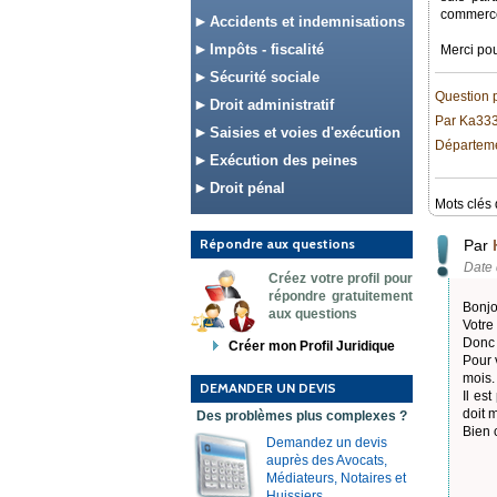
commerce 
Accidents et indemnisations
Impôts - fiscalité
Merci pou
Sécurité sociale
Question 
Droit administratif
Par Ka33
Saisies et voies d'exécution
Départeme
Exécution des peines
Droit pénal
Mots clés 
Répondre aux questions
Par
Date 
Créez votre profil pour
répondre gratuitement
Bonjo
aux questions
Votre
Donc 
Créer mon Profil Juridique
Pour 
mois.
DEMANDER UN DEVIS
Il es
doit 
Des problèmes plus complexes ?
Bien 
Demandez un devis
auprès des Avocats,
Médiateurs, Notaires et
Huissiers.