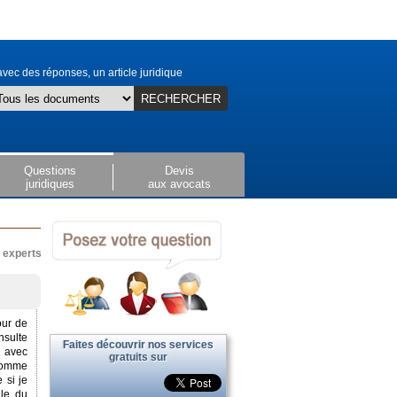
vec des réponses, un article juridique
RECHERCHER
Questions
Devis
juridiques
aux avocats
x experts
our de
nsulte
Faites découvrir nos services
2 avec
gratuits sur
 somme
 si je
ale du