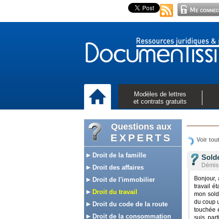
Modèles de lettres
et contrats gratuits
Questions aux
EXPERTS
Voir tou
Droit de la famille
Sold
Démis
Droit des affaires
Bonjour, 
Droit de l'immobilier
travail é
Droit du travail
mon sold
du coup u
Droit du code de la route
touchée 
Droit de la consommation
suis par