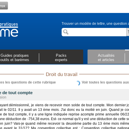
Trouver un modèle de lettre, une question a
Guides pratiques
Packs
Actualités
outils et barèmes
experts
et articles
Droit du travail
tes les questions de cette rubrique
Voir toutes les questions au
e de tout compte
sion
ayant démissionné, je viens de recevoir mon solde de tout compte. Mon dernier j
tait le 02/11. Il y avait un 13 ème mois. J'ai donc eu la moitié en juin. Quand je co
e de tout compte, il y a une ligne indiquée reprise acompte prime annuelle 06/2
ne déduction de -754,38 euros. Est- ce normal qu'il y est une déduction de cette
en juin? Vais-je quand même recevoir la deuxième partie du 13 ème mois même
tie avant le 31/12? Ma convention collective est : Convention collective nation