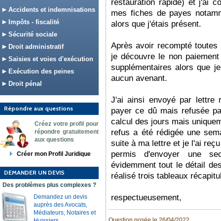
restauration rapide) et j'ai c
Accidents et indemnisations
mes fiches de payes notamm
Impôts - fiscalité
alors que j'étais présent.
Sécurité sociale
Après avoir recompté toutes 
Droit administratif
je découvre le non paiement
Saisies et voies d'exécution
supplémentaires alors que je 
Exécution des peines
aucun avenant.
Droit pénal
J'ai ainsi envoyé par lett
Répondre aux questions
payer ce dû mais refusée par 
calcul des jours mais uniquem
Créez votre profil pour
refus a été rédigée une sem
répondre gratuitement
aux questions
suite à ma lettre et je l'ai re
permis d'envoyer une s
Créer mon Profil Juridique
évidemment tout le détail des
DEMANDER UN DEVIS
réalisé trois tableaux récapitul
Des problèmes plus complexes ?
respectueusement,
Demandez un devis
auprès des Avocats,
Médiateurs, Notaires et
Question posée le 26/04/2022
Huissiers.