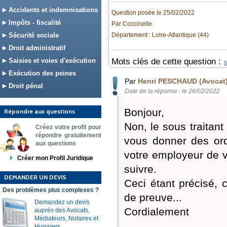
Accidents et indemnisations
Question posée le 25/02/2022
Impôts - fiscalité
Par Coccinelle
Sécurité sociale
Département : Loire-Atlantique (44)
Droit administratif
Saisies et voies d'exécution
Mots clés de cette question :
s
Exécution des peines
Par
Henri PESCHAUD (Avocat
Droit pénal
Date de la réponse : le 26/02/2022
Bonjour,
Répondre aux questions
Non, le sous traitant
Créez votre profil pour
répondre gratuitement
vous donner des ord
aux questions
votre employeur de vo
Créer mon Profil Juridique
suivre.
DEMANDER UN DEVIS
Ceci étant précisé, 
Des problèmes plus complexes ?
de preuve...
Demandez un devis
Cordialement
auprès des Avocats,
Médiateurs, Notaires et
Huissiers.