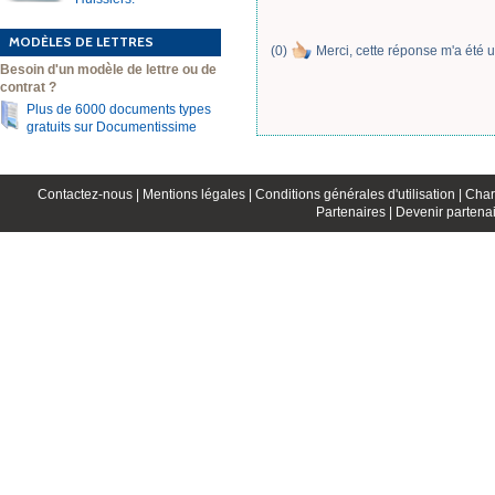
MODÈLES DE LETTRES
(
0
)
Merci, cette réponse m'a été u
Besoin d'un modèle de lettre ou de
contrat ?
Plus de 6000 documents types
gratuits sur Documentissime
Contactez-nous |
Mentions légales |
Conditions générales d'utilisation |
Char
Partenaires |
Devenir partenai