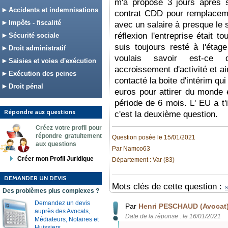
m'a proposé 3 jours après s
Accidents et indemnisations
contrat CDD pour remplaceme
Impôts - fiscalité
avec un salaire à presque le s
réflexion l'entreprise était t
Sécurité sociale
suis toujours resté à l'étag
Droit administratif
voulais savoir est-ce q
Saisies et voies d'exécution
accroissement d'activité et ai
Exécution des peines
contacté la boite d'intérim qui
Droit pénal
euros pour attirer du monde 
période de 6 mois. L' EU a t
Répondre aux questions
c'est la deuxième question.
Créez votre profil pour
répondre gratuitement
Question posée le 15/01/2021
aux questions
Par Namco63
Créer mon Profil Juridique
Département : Var (83)
DEMANDER UN DEVIS
Mots clés de cette question :
s
Des problèmes plus complexes ?
Demandez un devis
Par
Henri PESCHAUD (Avocat
auprès des Avocats,
Date de la réponse : le 16/01/2021
Médiateurs, Notaires et
Huissiers.