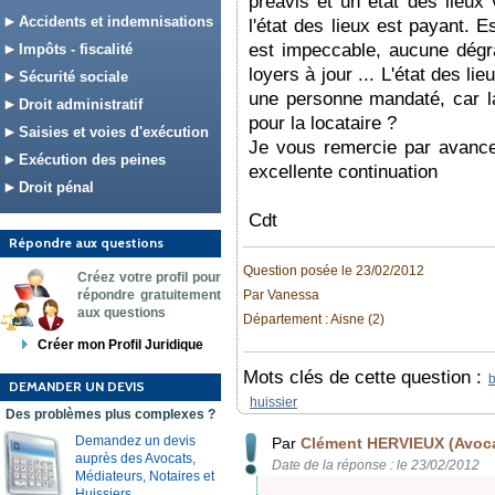
préavis et un état des lieux v
Accidents et indemnisations
l'état des lieux est payant. 
est impeccable, aucune dégra
Impôts - fiscalité
loyers à jour ... L'état des li
Sécurité sociale
une personne mandaté, car la 
Droit administratif
pour la locataire ?
Saisies et voies d'exécution
Je vous remercie par avance
Exécution des peines
excellente continuation
Droit pénal
Cdt
Répondre aux questions
Question posée le 23/02/2012
Créez votre profil pour
répondre gratuitement
Par Vanessa
aux questions
Département : Aisne (2)
Créer mon Profil Juridique
Mots clés de cette question :
b
DEMANDER UN DEVIS
huissier
Des problèmes plus complexes ?
Demandez un devis
Par
Clément HERVIEUX (Avoca
auprès des Avocats,
Date de la réponse : le 23/02/2012
Médiateurs, Notaires et
Huissiers.