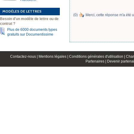
MODÈLES DE LETTRES
(
0
)
Merci, cette réponse m'a été u
Besoin d'un modèle de lettre ou de
contrat ?
Plus de 6000 documents types
gratuits sur Documentissime
Contactez-nous |
Mentions légales |
Conditions générales d'utilisation |
Char
Partenaires |
Devenir partenai