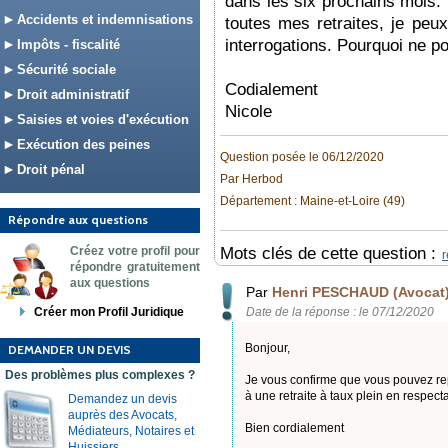
dans les six prochains mois. D
Accidents et indemnisations
toutes mes retraites, je peu
interrogations. Pourquoi ne po
Impôts - fiscalité
Sécurité sociale
Codialement
Droit administratif
Nicole
Saisies et voies d'exécution
Exécution des peines
Question posée le 06/12/2020
Droit pénal
Par Herbod
Département : Maine-et-Loire (49)
Répondre aux questions
Créez votre profil pour
Mots clés de cette question :
r
répondre gratuitement
aux questions
Par
Henri PESCHAUD (Avocat
Créer mon Profil Juridique
Date de la réponse : le 07/12/2020
Bonjour,
DEMANDER UN DEVIS
Des problèmes plus complexes ?
Je vous confirme que vous pouvez rep
à une retraite à taux plein en respect
Demandez un devis
auprès des Avocats,
Bien cordialement
Médiateurs, Notaires et
Huissiers.