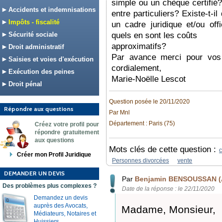
simple ou un chèque certifié
Accidents et indemnisations
entre particuliers? Existe-t-i
Impôts - fiscalité
un cadre juridique et/ou offi
Sécurité sociale
quels en sont les coûts
approximatifs?
Droit administratif
Par avance merci pour vos 
Saisies et voies d'exécution
cordialement,
Exécution des peines
Marie-Noëlle Lescot
Droit pénal
Question posée le 20/11/2020
Répondre aux questions
Par Mnl
Département : Paris (75)
Créez votre profil pour
répondre gratuitement
aux questions
Mots clés de cette question :
c
Créer mon Profil Juridique
Personnes divorcées
vente
DEMANDER UN DEVIS
Par
Benjamin BENSOUSSAN (
Des problèmes plus complexes ?
Date de la réponse : le 22/11/2020
Demandez un devis
auprès des Avocats,
Madame, Monsieur,
Médiateurs, Notaires et
Huissiers.