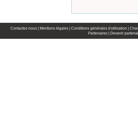
Contactez-nous |
Mentions légales |
Conditions générales d'utilisation |
Char
Partenaires |
Devenir partenai