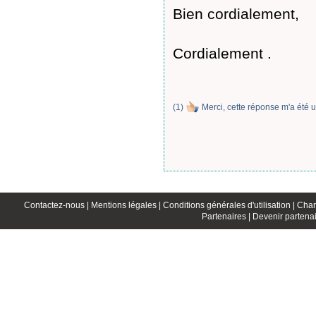
Bien cordialement,
Cordialement .
(
1
)
Merci, cette réponse m'a été u
Contactez-nous |
Mentions légales |
Conditions générales d'utilisation |
Char
Partenaires |
Devenir partenai