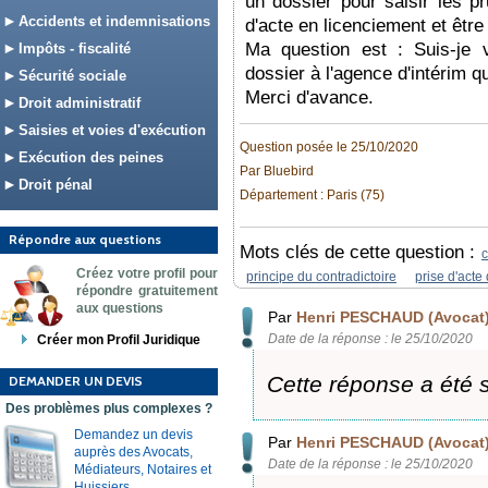
un dossier pour saisir les p
Accidents et indemnisations
d'acte en licenciement et êtr
Ma question est : Suis-je 
Impôts - fiscalité
dossier à l'agence d'intérim q
Sécurité sociale
Merci d'avance.
Droit administratif
Saisies et voies d'exécution
Question posée le 25/10/2020
Exécution des peines
Par Bluebird
Droit pénal
Département : Paris (75)
Répondre aux questions
Mots clés de cette question :
c
Créez votre profil pour
principe du contradictoire
prise d'acte 
répondre gratuitement
aux questions
Par
Henri PESCHAUD (Avocat
Date de la réponse : le 25/10/2020
Créer mon Profil Juridique
Cette réponse a été 
DEMANDER UN DEVIS
Des problèmes plus complexes ?
Demandez un devis
Par
Henri PESCHAUD (Avocat
auprès des Avocats,
Date de la réponse : le 25/10/2020
Médiateurs, Notaires et
Huissiers.