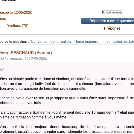
e attention
posée le 12/05/2020
lala
Répondre à cette questio
t : Yvelines (78)
1 réponse
de cette question :
Convention de formation
force majeure
modification unilat
Henri PESCHAUD (Avocat)
de la réponse : le 12/05/2020
ur,
êtes un simple particulier, donc ni étudiant, ni salarié dans le cadre d'une format
reprise ou d'un congé individuel de formation, ni chômeur (formation avec pôle 
tion avec un organisme de formation professionnelle.
e principe, vous avez raison, et je suppose que si vous étiez dans l'impossibilité 
mboursement de vos frais.
la situation actuelle (pandémie +confinement depuis le 16 mars dernier/ était imp
anisme de formation comme à vous même.
'on appelle la force majeure donne beaucoup de liberté aux parties à un contra
téralement, jusqu'à pouvoir annuler sans indemnité les prestations promises et non