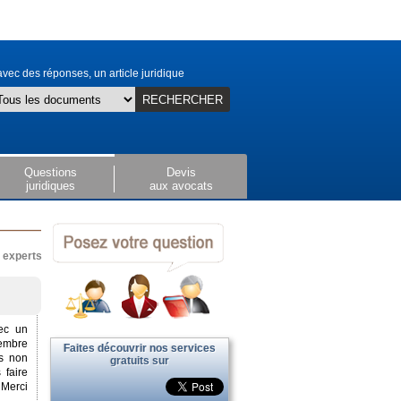
vec des réponses, un article juridique
RECHERCHER
Questions
Devis
juridiques
aux avocats
x experts
vec un
vembre
Faites découvrir nos services
s non
gratuits sur
 faire
 Merci