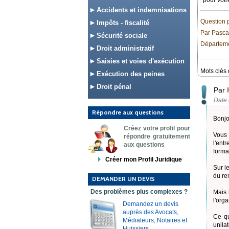
pour votr
Accidents et indemnisations
Question 
Impôts - fiscalité
Par Pasca
Sécurité sociale
Départemen
Droit administratif
Saisies et voies d'exécution
Mots clés 
Exécution des peines
Droit pénal
Par
Date 
Répondre aux questions
Bonjo
Créez votre profil pour
Vous 
répondre gratuitement
l'ent
aux questions
forma
Créer mon Profil Juridique
Sur l
du re
DEMANDER UN DEVIS
Des problèmes plus complexes ?
Mais 
l'org
Demandez un devis
auprès des Avocats,
Ce qu
Médiateurs, Notaires et
unila
Huissiers.