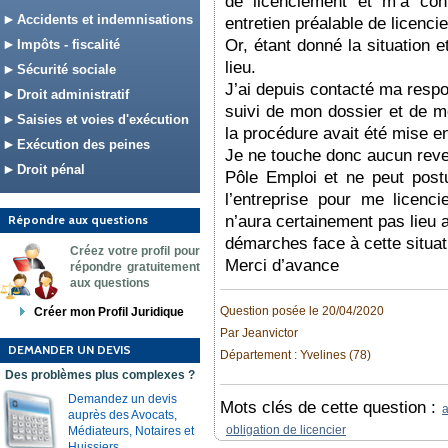
de licenciement et m’a con
Accidents et indemnisations
entretien préalable de licenci
Or, étant donné la situation e
Impôts - fiscalité
lieu.
Sécurité sociale
J’ai depuis contacté ma respo
Droit administratif
suivi de mon dossier et de m
Saisies et voies d'exécution
la procédure avait été mise e
Exécution des peines
Je ne touche donc aucun reve
Droit pénal
Pôle Emploi et ne peut postu
l’entreprise pour me licenci
Répondre aux questions
n’aura certainement pas lieu 
démarches face à cette situat
Créez votre profil pour
Merci d’avance
répondre gratuitement
aux questions
Question posée le 20/04/2020
Créer mon Profil Juridique
Par Jeanvictor
DEMANDER UN DEVIS
Département : Yvelines (78)
Des problèmes plus complexes ?
Demandez un devis
Mots clés de cette question :
auprès des Avocats,
obligation de licencier
Médiateurs, Notaires et
Huissiers.