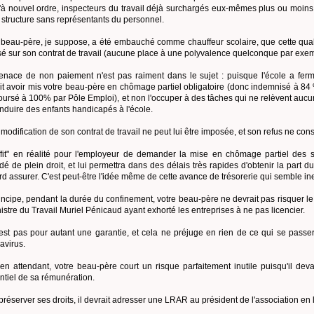
'à nouvel ordre, inspecteurs du travail déjà surchargés eux-mêmes plus ou moins con
e structure sans représentants du personnel.
 beau-père, je suppose, a été embauché comme chauffeur scolaire, que cette qualif
sé sur son contrat de travail (aucune place à une polyvalence quelconque par exem
nace de non paiement n'est pas raiment dans le sujet : puisque l'école a fermé,
it avoir mis votre beau-père en chômage partiel obligatoire (donc indemnisé à 84 
ursé à 100% par Pôle Emploi), et non l'occuper à des tâches qui ne relèvent aucun
nduire des enfants handicapés à l'école.
 modification de son contrat de travail ne peut lui être imposée, et son refus ne co
uffit" en réalité pour l'employeur de demander la mise en chômage partiel des s
dé de plein droit, et lui permettra dans des délais très rapides d'obtenir la part d
rd assurer. C'est peut-être l'idée même de cette avance de trésorerie qui semble in
incipe, pendant la durée du confinement, votre beau-père ne devrait pas risquer l
nistre du Travail Muriel Pénicaud ayant exhorté les entreprises à ne pas licencier.
est pas pour autant une garantie, et cela ne préjuge en rien de ce qui se passera
avirus.
en attendant, votre beau-père court un risque parfaitement inutile puisqu'il deva
entiel de sa rémunération.
préserver ses droits, il devrait adresser une LRAR au président de l'association en l