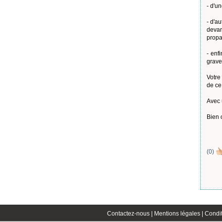
- d'un
- d'a
devan
propa
- enf
grave
Votre
de ce 
Avec 
Bien 
(
0
)
Contactez-nous |
Mentions légales |
Condit