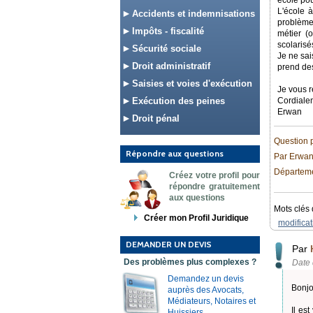
école po
L'école à
Accidents et indemnisations
problème,
Impôts - fiscalité
métier (
scolarisé
Sécurité sociale
Je ne sai
Droit administratif
prend des
Saisies et voies d'exécution
Je vous r
Exécution des peines
Cordiale
Erwan
Droit pénal
Question 
Répondre aux questions
Par Erwan
Départeme
Créez votre profil pour
répondre gratuitement
aux questions
Mots clés 
Créer mon Profil Juridique
modificat
DEMANDER UN DEVIS
Par
Des problèmes plus complexes ?
Date 
Demandez un devis
Bonjo
auprès des Avocats,
Médiateurs, Notaires et
Il es
Huissiers.