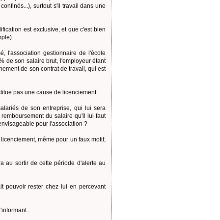
finés...), surtout s'il travail dans une
ication est exclusive, et que c'est bien
ple).
 l'association gestionnaire de l'école
% de son salaire brut, l'employeur étant
ement de son contrat de travail, qui est
nstitue pas une cause de licenciement.
alariés de son entreprise, qui lui sera
u remboursement du salaire qu'il lui faut
envisageable pour l'association ?
e licenciement, même pour un faux motif,
 au sortir de cette période d'alerte au
it pouvoir rester chez lui en percevant
'informant :