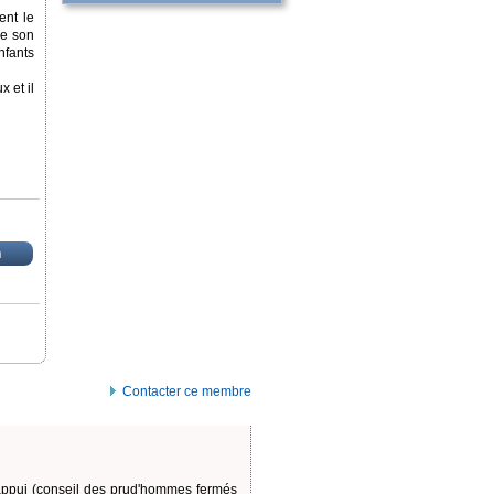
ent le
ue son
nfants
 et il
n
Contacter ce membre
un appui (conseil des prud'hommes fermés