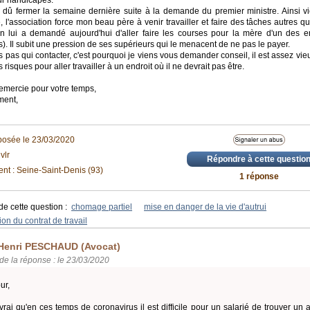
ur handicapés.
 dû fermer la semaine dernière suite à la demande du premier ministre. Ainsi vi
 l'association force mon beau père à venir travailler et faire des tâches autres q
on lui a demandé aujourd'hui d'aller faire les courses pour la mère d'un des e
s). Il subit une pression de ses supérieurs qui le menacent de ne pas le payer.
s pas qui contacter, c'est pourquoi je viens vous demander conseil, il est assez vieux
 risques pour aller travailler à un endroit où il ne devrait pas être.
emercie pour votre temps,
ment,
posée le 23/03/2020
vlr
Répondre à cette questio
nt : Seine-Saint-Denis (93)
1 réponse
de cette question :
chomage partiel
mise en danger de la vie d'autrui
ion du contrat de travail
Henri PESCHAUD (Avocat)
de la réponse : le 23/03/2020
ur,
t vrai qu'en ces temps de coronavirus il est difficile pour un salarié de trouver 