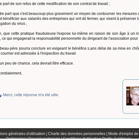
e part de son refus de cette modification de son contrat de travail ;
utre part que c'est beaucoup plus gravement un moyen de contourner les mesures 
t bénéficier aux salariés des entreprises qui ont dû fermer, qui visent à préserver l
gation du virus ;
in, que cette pratique frauduleuse l'expose lui-même en raison de son âge à un ri
, ce qui engagerait la responsabilité personnelle du dirigeant de l'association pour 
 beau-père pourra conclure en exigeant le bénéfice s,ans délai de sa mise en chô
courrier est adressée à l'inspection du travail.
un peu de chance, cela devrait être efficace.
cordialement,
Merci, cette réponse m'a été utile
ions générales d'utilisation |
Charte des données personnelles |
Mode d'emploi de 
Partenaires |
Devenir partenaire |
Conditions d'utilisation Profils Juridiques