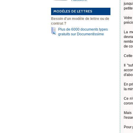
jusqu
petit
MODÈLES DE LETTRES
Votre
Besoin d'un modèle de lettre ou de
préci
contrat ?
Plus de 6000 documents types
La me
gratuits sur Documentissime
devra
rembo
de co
Cette
Il "s
accor
d'abo
En pr
la mi
Ce n'
coron
Mais 
l'ess
Pour 