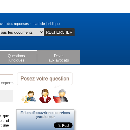
vec des réponses, un article juridique
RECHERCHER
Questions
Devis
juridiques
aux avocats
x experts
Faites découvrir nos services
nt que
gratuits sur
ole et
st une