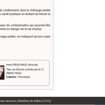
de confinement, dont le chômage partiel
a santé publique en tentant de freiner la
sque de contamination qui pourrait être
mise en danger de la vie d'autrui.
mage partiel, en indiquant qu'une copie
Henri PESCHAUD (Avocat)
7bis rue Decrès (entrée par le 7)
PARIS 75014
Cabinet :
Peschaud
nos services |
Modèles de lettres |
F.A.Q.