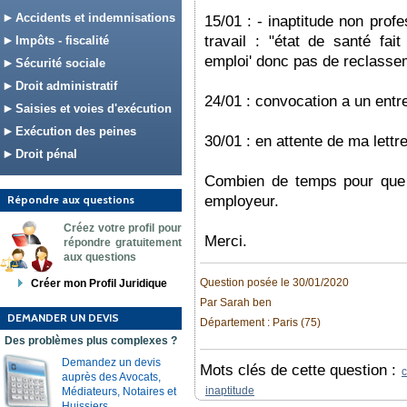
Accidents et indemnisations
15/01 : - inaptitude non prof
travail : "état de santé fa
Impôts - fiscalité
emploi' donc pas de reclasse
Sécurité sociale
Droit administratif
24/01 : convocation a un entr
Saisies et voies d'exécution
Exécution des peines
30/01 : en attente de ma lettr
Droit pénal
Combien de temps pour que 
Répondre aux questions
employeur.
Créez votre profil pour
Merci.
répondre gratuitement
aux questions
Question posée le 30/01/2020
Créer mon Profil Juridique
Par Sarah ben
DEMANDER UN DEVIS
Département : Paris (75)
Des problèmes plus complexes ?
Demandez un devis
Mots clés de cette question :
auprès des Avocats,
inaptitude
Médiateurs, Notaires et
Huissiers.