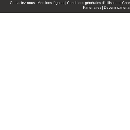
Contactez-nous |
Mentions légales |
Conditions générales d'utilisation |
Char
Partenaires |
Devenir partenai