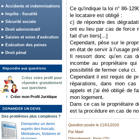
Accidents et indemnisations
Ce qu'indique la loi n° 86-12
Impôts - fiscalité
le locataire est obligé :
Sécurité sociale
c) de répondre des dégradatio
ont eu lieu par cas de force m
Droit administratif
fait d’un tiers[...]
Saisies et voies d'exécution
Cependant, pèse sur le proprié
Exécution des peines
en état de servir à l’usage pré
Droit pénal
Il ressort donc qu’en cas de 
incombe au propriétaire qui 
Répondre aux questions
possibilité de fermer celui ci.
Cependant il est requis de pr
Créez votre profil pour
répondre gratuitement
réparations, dans mon cas 
aux questions
appels et j'ai été obligé de f
mon logement.
Créer mon Profil Juridique
Dans ce cas le propriétaire do
DEMANDER UN DEVIS
est la procédure en cas de no
Des problèmes plus complexes ?
Demandez un devis
Question posée le 21/01/2020
auprès des Avocats,
Par Mael
Médiateurs, Notaires et
Huissiers.
Département : Paris (75)