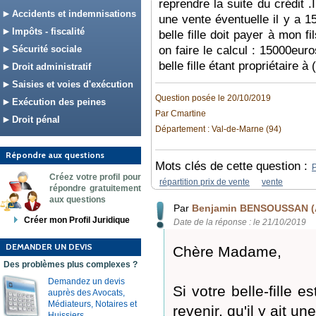
reprendre la suite du crédit .
Accidents et indemnisations
une vente éventuelle il y a 
Impôts - fiscalité
belle fille doit payer à mon fi
Sécurité sociale
on faire le calcul : 15000eur
belle fille étant propriétaire 
Droit administratif
Saisies et voies d'exécution
Question posée le 20/10/2019
Exécution des peines
Par Cmartine
Droit pénal
Département : Val-de-Marne (94)
Répondre aux questions
Mots clés de cette question :
Créez votre profil pour
répartition prix de vente
vente
répondre gratuitement
aux questions
Par
Benjamin BENSOUSSAN (
Créer mon Profil Juridique
Date de la réponse : le 21/10/2019
DEMANDER UN DEVIS
Chère Madame,
Des problèmes plus complexes ?
Demandez un devis
Si votre belle-fille 
auprès des Avocats,
Médiateurs, Notaires et
revenir, qu'il y ait u
Huissiers.