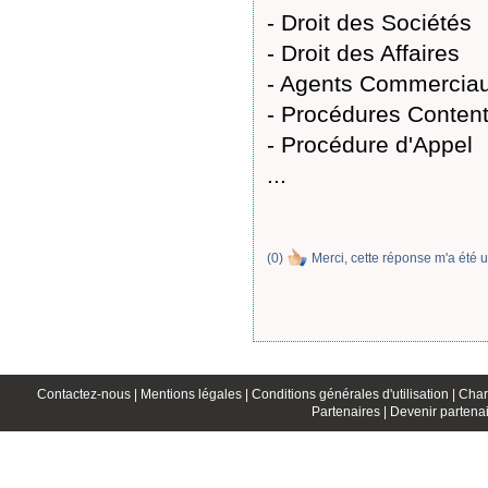
- Droit des Sociétés
- Droit des Affaires
- Agents Commercia
- Procédures Conten
- Procédure d'Appel
...
(
0
)
Merci, cette réponse m'a été u
Contactez-nous |
Mentions légales |
Conditions générales d'utilisation |
Char
Partenaires |
Devenir partenai