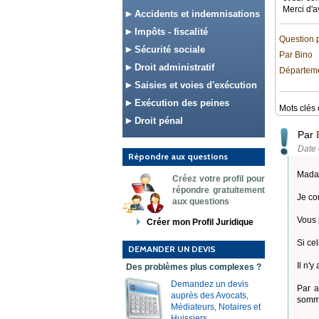
Merci d'a
Accidents et indemnisations
Impôts - fiscalité
Question 
Sécurité sociale
Par Bino
Droit administratif
Départemen
Saisies et voies d'exécution
Exécution des peines
Mots clés 
Droit pénal
Par
Date 
Répondre aux questions
Mada
Créez votre profil pour
répondre gratuitement
Je co
aux questions
Vous 
Créer mon Profil Juridique
Si ce
DEMANDER UN DEVIS
Il n'
Des problèmes plus complexes ?
Demandez un devis
Par a
auprès des Avocats,
somme
Médiateurs, Notaires et
Huissiers.