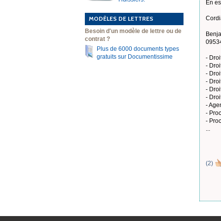
En es
MODÈLES DE LETTRES
Cordi
Besoin d'un modèle de lettre ou de
Benja
contrat ?
0953
Plus de 6000 documents types
gratuits sur Documentissime
- Dro
- Dro
- Droi
- Droi
- Droi
- Dro
- Age
- Pro
- Pro
...
(
2
)