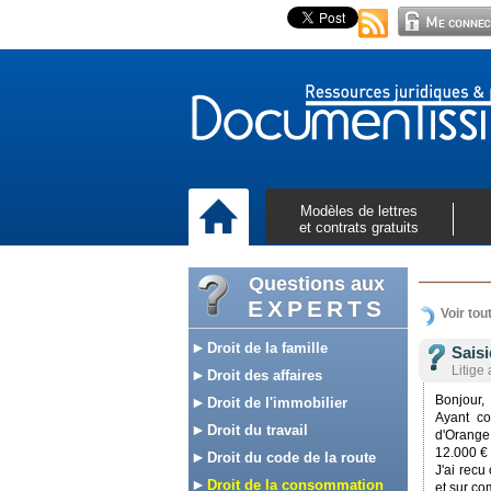
Modèles de lettres
et contrats gratuits
Questions aux
EXPERTS
Voir tou
Droit de la famille
Saisi
Litige 
Droit des affaires
Bonjour,
Droit de l'immobilier
Ayant co
Droit du travail
d'Orange
12.000 € 
Droit du code de la route
J'ai recu
Droit de la consommation
et sur co