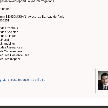
pérant avoir répondu à vos interrogations.
alement.
min BENSOUSSAN - Avocat au Barreau de Paris
400251
it des Contrats
it des Sociétés
t des Affaires
t Fiscal
t Immobilier
it des Assurances
nts Commerciaux
cédures Contentieuses
cédures d'Appel
Merci, cette réponse m'a été utile