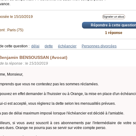
vance.
posée le 15/10/2019
Répondre à cette questio
t : Paris (75)
1 réponse
de cette question :
délai
dette
échéancier
Personnes divorcées
Benjamin BENSOUSSAN (Avocat)
de la réponse : le 15/10/2019
me, Monsieur,
mprends que vous ne contestez pas les sommes réclamées.
pouvez en effet demander à l'huissier ou à Orange, la mise en place d'un échéanci
lui-ci est accepté, vous règlerez la dette selon les mensualités prévues.
y a pas de délai maximum imposé lorsque l'échéancier est décidé à l'amiable.
illeurs, si vous avez souscrit à ces abonnements par l'intermédiaire de votre so
s dues. Orange ne pourra pas se servir sur votre compte perso.