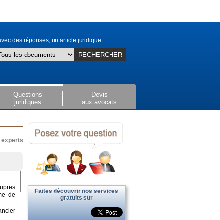
vec des réponses, un article juridique
RECHERCHER
Questions
Devis
juridiques
aux avocats
x experts
upres
Faites découvrir nos services
mme de
gratuits sur
ancier