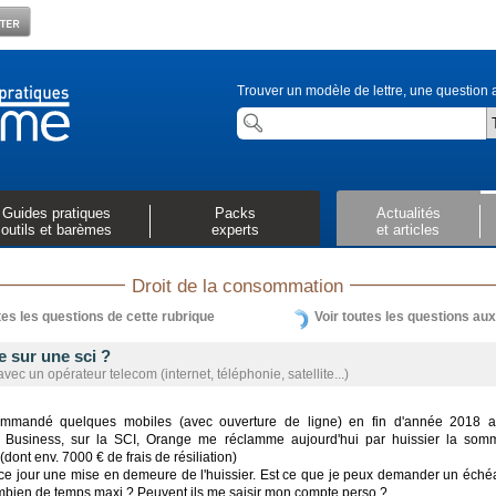
Trouver un modèle de lettre, une question a
Guides pratiques
Packs
Actualités
outils et barèmes
experts
et articles
Droit de la consommation
tes les questions de cette rubrique
Voir toutes les questions au
e sur une sci ?
avec un opérateur telecom (internet, téléphonie, satellite...)
mmandé quelques mobiles (avec ouverture de ligne) en fin d'année 2018 a
 Business, sur la SCI, Orange me réclamme aujourd'hui par huissier la so
(dont env. 7000 € de frais de résiliation)
 ce jour une mise en demeure de l'huissier. Est ce que je peux demander un éché
mbien de temps maxi ? Peuvent ils me saisir mon compte perso ?