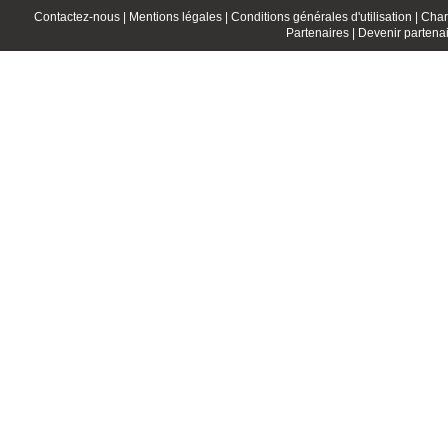
Contactez-nous |
Mentions légales |
Conditions générales d'utilisation |
Char
Partenaires |
Devenir partenai