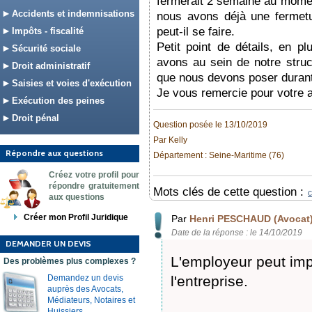
fermerait 2 semaine au moment
Accidents et indemnisations
nous avons déjà une fermet
peut-il se faire.
Impôts - fiscalité
Petit point de détails, en 
Sécurité sociale
avons au sein de notre struc
Droit administratif
que nous devons poser durant
Saisies et voies d'exécution
Je vous remercie pour votre a
Exécution des peines
Droit pénal
Question posée le 13/10/2019
Par Kelly
Répondre aux questions
Département : Seine-Maritime (76)
Créez votre profil pour
répondre gratuitement
Mots clés de cette question :
aux questions
Créer mon Profil Juridique
Par
Henri PESCHAUD (Avocat
Date de la réponse : le 14/10/2019
DEMANDER UN DEVIS
L'employeur peut imp
Des problèmes plus complexes ?
Demandez un devis
l'entreprise.
auprès des Avocats,
Médiateurs, Notaires et
Huissiers.