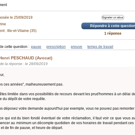
ment
posée le 25/09/2019
rine
Répondre à cette questio
t : Ille-et-Vilaine (35)
1 réponse
de cette question :
pause
prescription
preuve
temps de travail
Henri PESCHAUD (Avocat)
de la réponse : le 28/09/2019
ur,
es ces années", malheureusement pas.
êtes limitée dans vos possibilités de recours devant les prud'hommes à un délai d
te du dépôt de votre requête.
us déposez votre demande aujourd'hui par exemple, vous ne pouvez pas remonter
ce qui est du bien fondé éventuel de votre réclamation, il faut voir ce que vous
ncer au minimum un décompte quotidien de vos horaires de travail pendant ces 
 et de fin de pause, et heure de départ.