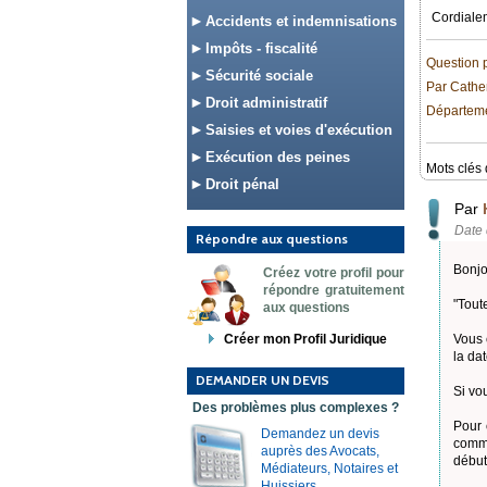
Cordiale
Accidents et indemnisations
Impôts - fiscalité
Question 
Sécurité sociale
Par Cathe
Droit administratif
Départemen
Saisies et voies d'exécution
Exécution des peines
Mots clés 
Droit pénal
Par
Date 
Répondre aux questions
Bonjo
Créez votre profil pour
répondre gratuitement
"Tout
aux questions
Créer mon Profil Juridique
Vous 
la da
DEMANDER UN DEVIS
Si vo
Des problèmes plus complexes ?
Pour 
Demandez un devis
comme
auprès des Avocats,
début
Médiateurs, Notaires et
Huissiers.