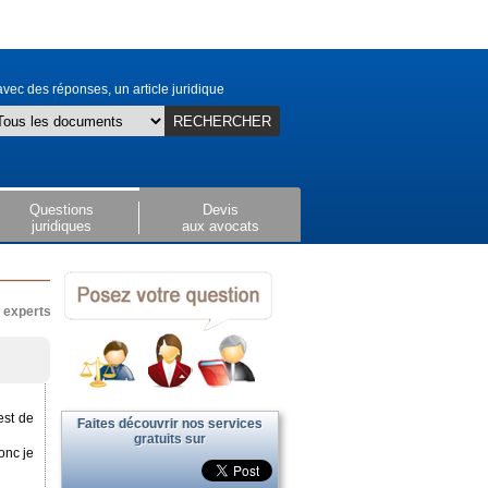
vec des réponses, un article juridique
RECHERCHER
Questions
Devis
juridiques
aux avocats
x experts
est de
Faites découvrir nos services
gratuits sur
onc je