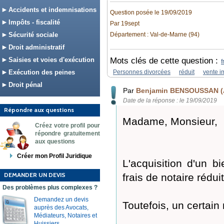
Accidents et indemnisations
Question posée le 19/09/2019
Impôts - fiscalité
Par 19sept
Sécurité sociale
Département : Val-de-Marne (94)
Droit administratif
Saisies et voies d'exécution
Mots clés de cette question :
f
Exécution des peines
Personnes divorcées
réduit
vente i
Droit pénal
Par
Benjamin BENSOUSSAN (
Date de la réponse : le 19/09/2019
Répondre aux questions
Madame, Monsieur,
Créez votre profil pour
répondre gratuitement
aux questions
Créer mon Profil Juridique
L'acquisition d'un b
DEMANDER UN DEVIS
frais de notaire rédu
Des problèmes plus complexes ?
Demandez un devis
Toutefois, un certain
auprès des Avocats,
Médiateurs, Notaires et
Huissiers.