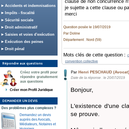
clause de non concurrence n'e
Accidents et indemnisations
je sujette a cette clause ou p
Impôts - fiscalité
merci
Sécurité sociale
Droit administratif
Question posée le 19/07/2019
Par Doline
Saisies et voies d'exécution
Département : Nord (59)
Exécution des peines
Droit pénal
Mots clés de cette question :
c
convention collective
Répondre aux questions
Par
Henri PESCHAUD (Avocat
Créez votre profil pour
répondre gratuitement
Date de la réponse : le 20/07/2019
aux questions
Bonjour,
Créer mon Profil Juridique
DEMANDER UN DEVIS
L'existence d'une c
Des problèmes plus complexes ?
se prouve.
Demandez un devis
auprès des Avocats,
Médiateurs, Notaires et
Huissiers.