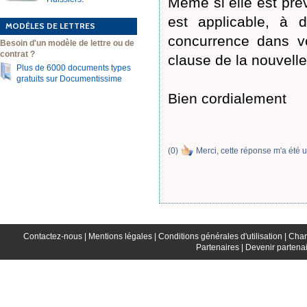
Même si elle est pré
est applicable, à d
MODÈLES DE LETTRES
concurrence dans vo
Besoin d'un modèle de lettre ou de
contrat ?
clause de la nouvelle
Plus de 6000 documents types
gratuits sur Documentissime
Bien cordialement
(
0
)
Merci, cette réponse m'a été u
Contactez-nous |
Mentions légales |
Conditions générales d'utilisation |
Char
Partenaires |
Devenir partenai