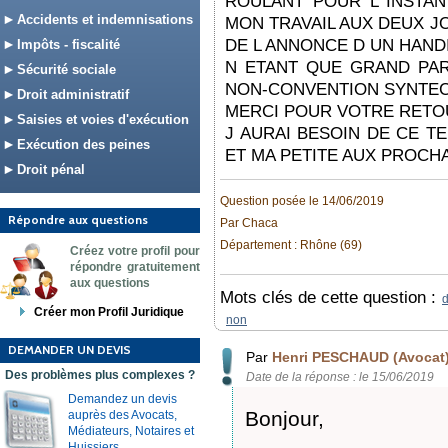
ROULANT POUR L INSTAN
Accidents et indemnisations
MON TRAVAIL AUX DEUX 
DE L ANNONCE D UN HAND
Impôts - fiscalité
N ETANT QUE GRAND PA
Sécurité sociale
NON-CONVENTION SYNTEC
Droit administratif
MERCI POUR VOTRE RETO
Saisies et voies d'exécution
J AURAI BESOIN DE CE 
Exécution des peines
ET MA PETITE AUX PROCH
Droit pénal
Question posée le 14/06/2019
Répondre aux questions
Par Chaca
Département : Rhône (69)
Créez votre profil pour
répondre gratuitement
aux questions
Mots clés de cette question :
d
Créer mon Profil Juridique
non
DEMANDER UN DEVIS
Par
Henri PESCHAUD (Avocat
Des problèmes plus complexes ?
Date de la réponse : le 15/06/2019
Demandez un devis
Bonjour,
auprès des Avocats,
Médiateurs, Notaires et
Huissiers.