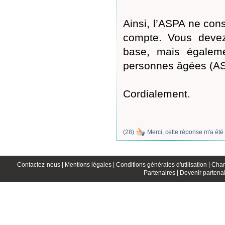
Ainsi, l’ASPA ne con
compte. Vous devez
base, mais égalemen
personnes âgées (A
Cordialement.
(
28
)
Merci, cette réponse m'a été 
Contactez-nous |
Mentions légales |
Conditions générales d'utilisation |
Char
Partenaires |
Devenir partenai