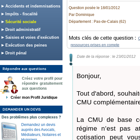
Accidents et indemnisations
Question posée le 18/01/2012
Impôts - fiscalité
Par Dominique
Sécurité sociale
Département : Pas-de-Calais (62)
Droit administratif
Saisies et voies d'exécution
Mots clés de cette question :
Exécution des peines
ressources prises en compte
Droit pénal
Date de la réponse : le 23/01/2012
Répondre aux questions
Bonjour,
Créez votre profil pour
répondre gratuitement
aux questions
Tout d'abord, souha
Créer mon Profil Juridique
CMU complémentair
DEMANDER UN DEVIS
Des problèmes plus complexes ?
La CMU de base corr
Demandez un devis
régime n’est pas a
auprès des Avocats,
Médiateurs, Notaires et
cotisation peut vo
Huissiers.