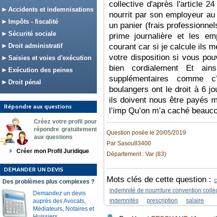
collective d'après l'article 2
Accidents et indemnisations
nourrit par son employeur au 
Impôts - fiscalité
un panier (frais professionnel
Sécurité sociale
prime journalière et les e
Droit administratif
courant car si je calcule ils 
votre disposition si vous pou
Saisies et voies d'exécution
bien cordialement Et ai
Exécution des peines
supplémentaires comme c
Droit pénal
boulangers ont le droit à 6 jo
ils doivent nous être payés m
Répondre aux questions
l’imp Qu’on m’a caché beauc
Créez votre profil pour
répondre gratuitement
Question posée le 20/05/2019
aux questions
Par Sasou83400
Créer mon Profil Juridique
Département : Var (83)
DEMANDER UN DEVIS
Mots clés de cette question :
Des problèmes plus complexes ?
indemnité de nourriture convention coll
Demandez un devis
indemnités
prescription
salaire
auprès des Avocats,
Médiateurs, Notaires et
Huissiers.