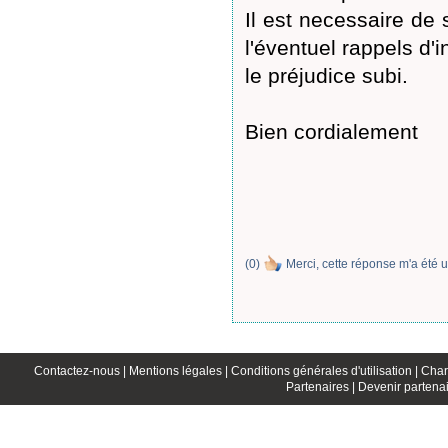
Il est necessaire de 
l'éventuel rappels d'
le préjudice subi.
Bien cordialement
(
0
)
Merci, cette réponse m'a été u
Contactez-nous |
Mentions légales |
Conditions générales d'utilisation |
Char
Partenaires |
Devenir partenai