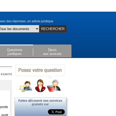
vec des réponses, un article juridique
RECHERCHER
Questions
Devis
juridiques
aux avocats
x experts
Faites découvrir nos services
gratuits sur
 poste
 motif