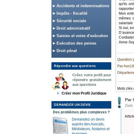
qu'ils on
Accidents et indemnisations
rapporten
Impôts - fiscalité
Mon entre
mêmes ob
Sécurité sociale
salariale
Si oui, ex
Droit administratif
D’avance
Saisies et voies d'exécution
Cordiale
Anne-So
Exécution des peines
Droit pénal
Question 
Répondre aux questions
Par Aso1
Départemen
Créez votre profil pour
répondre gratuitement
aux questions
Mots clés 
Créer mon Profil Juridique
Par
DEMANDER UN DEVIS
Date 
Des problèmes plus complexes ?
Articl
Demandez un devis
auprès des Avocats,
Médiateurs, Notaires et
Huissiers.