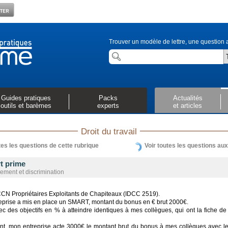
Trouver un modèle de lettre, une question a
Guides pratiques
Packs
Actualités
outils et barèmes
experts
et articles
Droit du travail
tes les questions de cette rubrique
Voir toutes les questions au
t prime
ement et discrimination
CCN Propriétaires Exploitants de Chapiteaux (IDCC 2519).
eprise a mis en place un SMART, montant du bonus en € brut 2000€.
c des objectifs en % à atteindre identiques à mes collègues, qui ont la fiche de
t, mon entreprise acte 3000€ le montant brut du bonus à mes collègues avec le