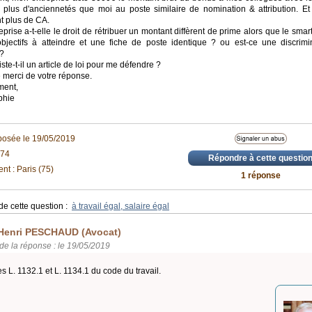
t plus d'anciennetés que moi au poste similaire de nomination & attribution. Et 
t plus de CA.
prise a-t-elle le droit de rétribuer un montant diffèrent de prime alors que le smart
jectifs à atteindre et une fiche de poste identique ? ou est-ce une discrimi
 ?
iste-t-il un article de loi pour me défendre ?
 merci de votre réponse.
ment,
phie
posée le 19/05/2019
974
Répondre à cette questio
t : Paris (75)
1 réponse
de cette question :
à travail égal, salaire égal
Henri PESCHAUD (Avocat)
de la réponse : le 19/05/2019
es L. 1132.1 et L. 1134.1 du code du travail.