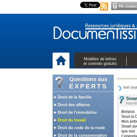
Modèles de lettres
et contrats gratuits
Questions aux
EXPERTS
Voir tou
Droit de la famille
Smar
Harcèl
Droit des affaires
Bonjour,
Droit de l'immobilier
Sous la 
Droit du travail
Mon entr
Smart ave
Droit du code de la route
que moi.
Droit de la consommation
Cependan