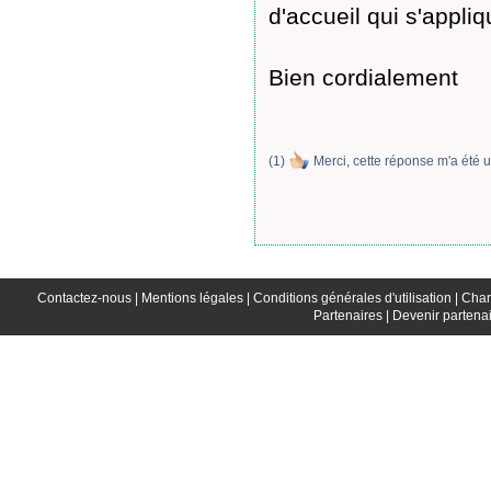
d'accueil qui s'appli
Bien cordialement
(
1
)
Merci, cette réponse m'a été u
Contactez-nous |
Mentions légales |
Conditions générales d'utilisation |
Char
Partenaires |
Devenir partenai