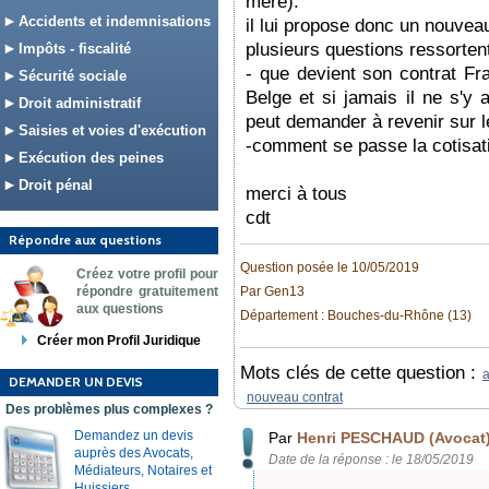
mère).
Accidents et indemnisations
il lui propose donc un nouveau 
plusieurs questions ressortent
Impôts - fiscalité
- que devient son contrat Fr
Sécurité sociale
Belge et si jamais il ne s'y
Droit administratif
peut demander à revenir sur l
Saisies et voies d'exécution
-comment se passe la cotisati
Exécution des peines
Droit pénal
merci à tous
cdt
Répondre aux questions
Question posée le 10/05/2019
Créez votre profil pour
répondre gratuitement
Par Gen13
aux questions
Département : Bouches-du-Rhône (13)
Créer mon Profil Juridique
Mots clés de cette question :
a
DEMANDER UN DEVIS
nouveau contrat
Des problèmes plus complexes ?
Demandez un devis
Par
Henri PESCHAUD (Avocat
auprès des Avocats,
Date de la réponse : le 18/05/2019
Médiateurs, Notaires et
Huissiers.