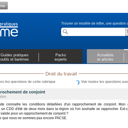
Trouver un modèle de lettre, une question a
Guides pratiques
Packs
Actualités
outils et barèmes
experts
et articles
Droit du travail
tes les questions de cette rubrique
Voir toutes les questions au
rochement de conjoint
sion
ite connaitre les conditions détaillées d'un rapprochement de conjoint. Mon
 un CDD d'été de deux mois dans la région où l'on souhaite se rapprocher. Est-
 valide pour un rapprochement de conjoint ?
se que nous ne sommes pas encore PACSE.