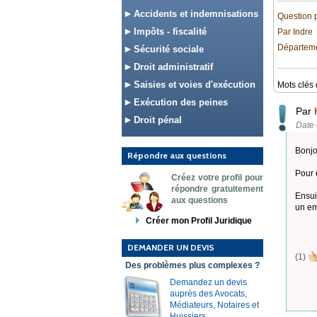
Accidents et indemnisations
Question 
Impôts - fiscalité
Par Indre
Départemen
Sécurité sociale
Droit administratif
Saisies et voies d'exécution
Mots clés 
Exécution des peines
Par
Droit pénal
Date 
Bonjo
Répondre aux questions
Pour 
Créez votre profil pour
répondre gratuitement
Ensui
aux questions
un em
Créer mon Profil Juridique
DEMANDER UN DEVIS
(
1
)
Des problèmes plus complexes ?
Demandez un devis
auprès des Avocats,
Médiateurs, Notaires et
Huissiers.