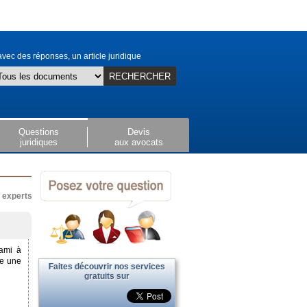
vec des réponses, un article juridique
RECHERCHER
Questions
Devis
juridiques
aux avocats
x experts
 ami à
ce une
Faites découvrir nos services
gratuits sur