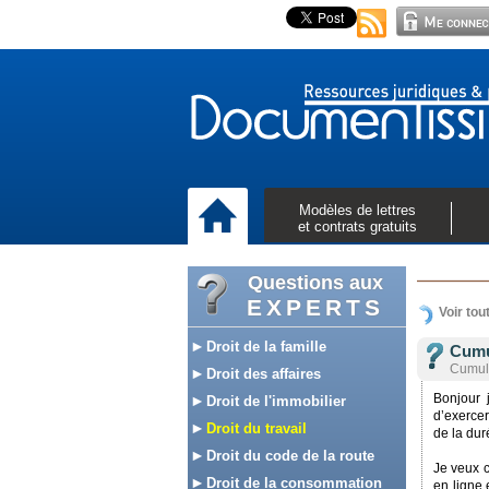
Modèles de lettres
et contrats gratuits
Questions aux
EXPERTS
Voir tou
Droit de la famille
Cumul
Cumul 
Droit des affaires
Bonjour 
Droit de l'immobilier
d’exercer
Droit du travail
de la dur
Droit du code de la route
Je veux c
Droit de la consommation
en ligne 