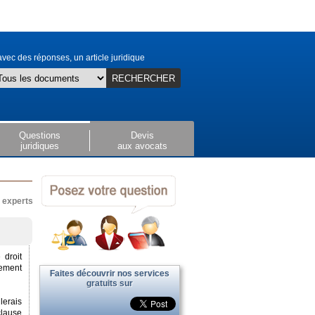
vec des réponses, un article juridique
RECHERCHER
Questions
Devis
juridiques
aux avocats
x experts
 droit
sement
Faites découvrir nos services
gratuits sur
lerais
clause