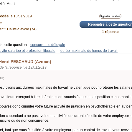
vité. Merci
posée le 13/01/2019
w
Répondre à cette questio
nt : Haute-Savoie (74)
1 réponse
de cette question :
concurrence déloyale
ivité salariée et profession libérale
durée maximale du temps de travail
Henri PESCHAUD (Avocat)
de la réponse : le 13/01/2019
ur,
estrictions aux durées maximales de travail ne valent que pour protéger les salariés
ravailleurs exerçant à titre libéral ne sont soumis à aucune disposition concernant le
pouvez donc cumuler votre future activité de praticien en psychothérapie en autoentr
tion cependant à ne pas avoir une activité concurrente à celle de votre employeur
lusivité ou de non concurrence.
fet, tant que vous êtes liée à votre employeur par un contrat de travail, vous avez en