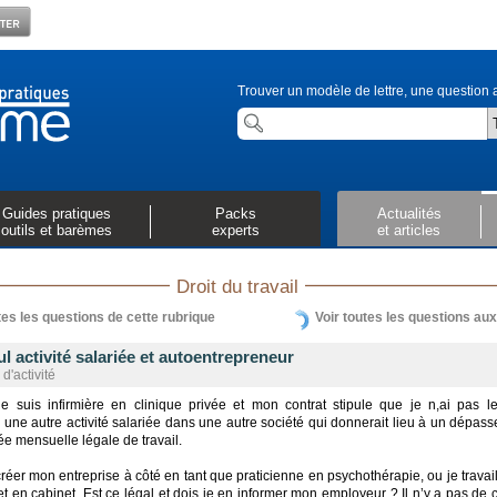
Trouver un modèle de lettre, une question a
Guides pratiques
Packs
Actualités
outils et barèmes
experts
et articles
Droit du travail
tes les questions de cette rubrique
Voir toutes les questions au
 activité salariée et autoentrepreneur
d'activité
je suis infirmière en clinique privée et mon contrat stipule que je n,ai pas le
 une autre activité salariée dans une autre société qui donnerait lieu à un dépas
ée mensuelle légale de travail.
réer mon entreprise à côté en tant que praticienne en psychothérapie, ou je travail
et en cabinet. Est ce légal et dois je en informer mon employeur ? Il n’y a pas de 