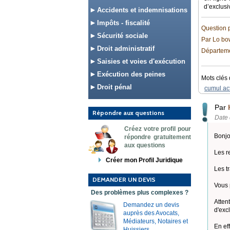
d’exclusi
Accidents et indemnisations
Impôts - fiscalité
Question 
Sécurité sociale
Par Lo bo
Droit administratif
Départeme
Saisies et voies d'exécution
Exécution des peines
Mots clés 
Droit pénal
cumul act
Par
Répondre aux questions
Date 
Créez votre profil pour
Bonjo
répondre gratuitement
aux questions
Les r
Créer mon Profil Juridique
Les t
DEMANDER UN DEVIS
Vous 
Des problèmes plus complexes ?
Atten
Demandez un devis
d'exc
auprès des Avocats,
Médiateurs, Notaires et
En ef
Huissiers.