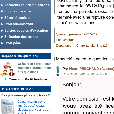
05/12/18,il y a 3 jours sa
Accidents et indemnisations
commencé le 05/12/18,puis je
romps ma période d'essai e
Impôts - fiscalité
terminé avec une rupture conv
Sécurité sociale
sincères salutations
Droit administratif
Saisies et voies d'exécution
Question posée le 09/01/2019
Exécution des peines
Par Lavalaur
Droit pénal
Département : Charente-Maritime (17)
Répondre aux questions
Mots clés de cette question :
d
Créez votre profil pour
répondre gratuitement
Par
Henri PESCHAUD (Avocat
aux questions
Date de la réponse : le 09/01/2019
Créer mon Profil Juridique
Bonjour,
DEMANDER UN DEVIS
Des problèmes plus complexes ?
Votre démission est lé
Demandez un devis
•vous avez été lice
auprès des Avocats,
Médiateurs, Notaires et
rupture convention
Huissiers.