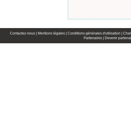
Contactez-nous |
Mentions légales |
Conditions générales d'utilisation |
Char
Partenaires |
Devenir partenai