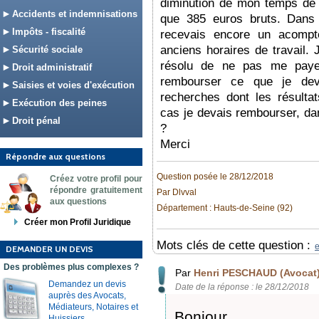
diminution de mon temps de t
Accidents et indemnisations
que 385 euros bruts. Dans l
Impôts - fiscalité
recevais encore un acomp
anciens horaires de travail. 
Sécurité sociale
résolu de ne pas me payer
Droit administratif
rembourser ce que je devai
Saisies et voies d'exécution
recherches dont les résultat
Exécution des peines
cas je devais rembourser, dan
Droit pénal
?
Merci
Répondre aux questions
Question posée le 28/12/2018
Créez votre profil pour
répondre gratuitement
Par Dlvval
aux questions
Département : Hauts-de-Seine (92)
Créer mon Profil Juridique
Mots clés de cette question :
e
DEMANDER UN DEVIS
Des problèmes plus complexes ?
Par
Henri PESCHAUD (Avocat
Demandez un devis
Date de la réponse : le 28/12/2018
auprès des Avocats,
Médiateurs, Notaires et
Bonjour,
Huissiers.