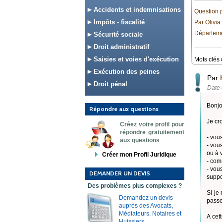
Accidents et indemnisations
Question 
Impôts - fiscalité
Par Olivia
Départemen
Sécurité sociale
Droit administratif
Saisies et voies d'exécution
Mots clés 
Exécution des peines
Par
Droit pénal
Date 
Bonjo
Répondre aux questions
Je cr
Créez votre profil pour
répondre gratuitement
- vou
aux questions
- vou
ou à 
Créer mon Profil Juridique
- com
- vou
DEMANDER UN DEVIS
suppo
Des problèmes plus complexes ?
Si je
Demandez un devis
passe
auprès des Avocats,
Médiateurs, Notaires et
A cet
Huissiers.