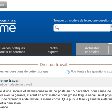
Trouver un modèle de lettre, une question a
Guides pratiques
Packs
Actualités
outils et barèmes
experts
et articles
Droit du travail
tes les questions de cette rubrique
Voir toutes les questions au
eme travail
nt ou maladie du travail
te d une societe et demissionnaire de ce poste au 15 decembre pour cause de
e avec la gerante, et etant en arret maladie pour grosse fatigue nerveuse et physi
eur de reprendre et de revivre la meme chose. QUe puis je faire ? j aimerai eviter un
et la demission.
avance