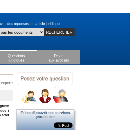
vec des réponses, un article juridique
RECHERCHER
Questions
Devis
juridiques
aux avocats
x experts
 grave
que, j
Faites découvrir nos services
 arret
gratuits sur