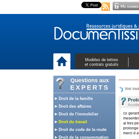
Modèles de lettres
et contrats gratuits
Questions aux
EXPERTS
Voir tou
Droit de la famille
Probl
Accide
Droit des affaires
co geran
Droit de l'immobilier
mesentent
Droit du travail
ai tres p
prolonge 
Droit du code de la route
merci d 
Droit de la consommation