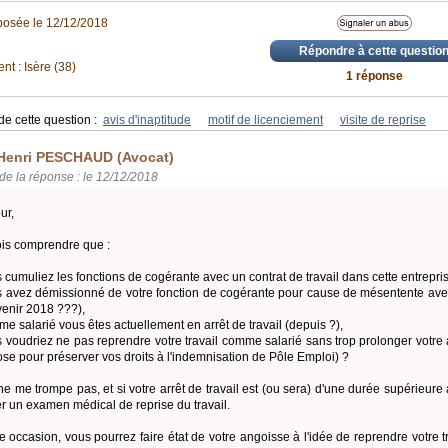
posée le 12/12/2018
Répondre à cette questio
t : Isère (38)
1 réponse
de cette question :
avis d'inaptitude
motif de licenciement
visite de reprise
Henri PESCHAUD (Avocat)
de la réponse : le 12/12/2018
ur,
ois comprendre que :
s cumuliez les fonctions de cogérante avec un contrat de travail dans cette entrepri
s avez démissionné de votre fonction de cogérante pour cause de mésentente avec
venir 2018 ???),
me salarié vous êtes actuellement en arrêt de travail (depuis ?),
s voudriez ne pas reprendre votre travail comme salarié sans trop prolonger votre a
se pour préserver vos droits à l'indemnisation de Pôle Emploi) ?
 ne me trompe pas, et si votre arrêt de travail est (ou sera) d'une durée supérieure
r un examen médical de reprise du travail.
te occasion, vous pourrez faire état de votre angoisse à l'idée de reprendre votre t