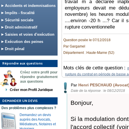
travail m a déclarée inapt
Accidents et indemnisations
employeurs devait me dédu
Impôts - fiscalité
novembre) les heures modul
Sécurité sociale
....environ -20 h ...? Car il
rupture conventionnelle
Droit administratif
Saisies et voies d'exécution
Question posée le 07/12/2018
Exécution des peines
Par Gargamel
Droit pénal
Département : Haute-Marne (52)
Répondre aux questions
Mots clés de cette question :
Créez votre profil pour
rupture du contrat en période de basse ac
répondre gratuitement
aux questions
Par
Henri PESCHAUD (Avocat
Créer mon Profil Juridique
Date de la réponse : le 08/12/2018
DEMANDER UN DEVIS
Bonjour,
Des problèmes plus complexes ?
Demandez un devis
Si la modulation dont
auprès des Avocats,
Médiateurs, Notaires et
l'accord collectif (voi
Huissiers.