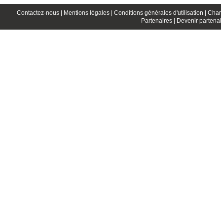
Contactez-nous |
Mentions légales |
Conditions générales d'utilisation |
Char
Partenaires |
Devenir partenai