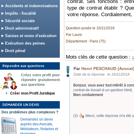
contrat. Ses fonctions : entr
Accidents et indemnisations
type de contrat établir ? Que
Impôts - fiscalité
votre réponse. Cordialement,
Sécurité sociale
Droit administratif
Question posée le 16/11/2018
Par Laure
Saisies et voies d'exécution
Département : Paris (75)
Exécution des peines
Droit pénal
Mots clés de cette question :
c
Répondre aux questions
Par
Henri PESCHAUD (Avocat
Date de la réponse : le 16/11/2018
Créez votre profil pour
répondre gratuitement
aux questions
Bonjour, vous avez tout intérêt à co
contrat-de-travail-d-un-gardien.htmlj
Créer mon Profil Juridique
Bien cordialement
DEMANDER UN DEVIS
Des problèmes plus complexes ?
(
3
)
Merci, cette réponse m'a été u
Demandez un devis
auprès des Avocats,
Médiateurs, Notaires et
Huissiers.