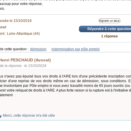
aucoup pour votre réponse,
us,
posée le 15/10/2018
newt
Répondre à cette questio
t : Loire-Atlantique (44)
1 réponse
de cette question :
démission
indemnisation par pôle emploi
Henri PESCHAUD (Avocat)
de la réponse : le 15/10/2018
us n'avez pas épuisé tous vos droits à l'ARE lors d'une précédente inscription
icier d'une reprise de vos droits même en cas de démission, sous conditions. En
 involontaire par Pôle emploi si vous avez travaillé moins de 65 jours ouvrés (o
oir votre reliquat de droits à l'ARE. A plus forte raison si la rupture est à l'initiativ
alement
Merci, cette réponse m'a été utile