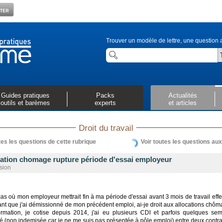
Trouver un modèle de lettre, une question a
Guides pratiques
Packs
Actualités
outils et barèmes
experts
et articles
Droit du travail
tes les questions de cette rubrique
Voir toutes les questions au
cation chomage rupture période d'essai employeur
sion
as où mon employeur mettrait fin à ma période d'essai avant 3 mois de travail effect
nt que j'ai démissionné de mon précédent emploi, ai-je droit aux allocations chô
ormation, je cotise depuis 2014, j'ai eu plusieurs CDI et parfois quelques se
ité (non indemisée car je ne me suis pas présentée à pôle emploi) entre deux contra