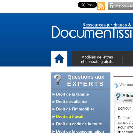
Modèles de lettres
et contrats gratuits
Questions aux
EXPERTS
Voir tou
Droit de la famille
Allo
Démis
Droit des affaires
Bonjour,
Droit de l'immobilier
Droit du travail
Dans le c
considéra
Droit du code de la route
Pour inf
Droit de la consommation
d'inactiv