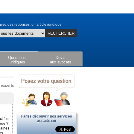
vec des réponses, un article juridique
RECHERCHER
Questions
Devis
juridiques
aux avocats
x experts
Faites découvrir nos services
if, et
gratuits sur
mage ?
maines
ts.