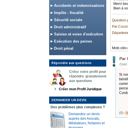
Merci be
Accidents et indemnisations
Bien à vo
Impôts - fiscalité
Sécurité sociale
Question 
Par Coco
Droit administratif
Départemen
Saisies et voies d'exécution
Exécution des peines
Mots clés 
Droit pénal
Par
Répondre aux questions
Date 
Créez votre profil pour
Si no
répondre gratuitement
bénéf
aux questions
comme
percev
Créer mon Profil Juridique
Cordi
DEMANDER UN DEVIS
Des problèmes plus complexes ?
(
0
)
Demandez un devis
auprès des Avocats,
Médiateurs, Notaires et
Huissiers.