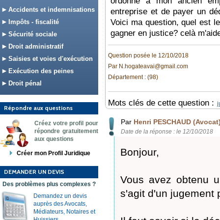
ordonne à mon ancien emp
Accidents et indemnisations
entreprise et de payer un d
Voici ma question, quel est le
Impôts - fiscalité
gagner en justice? celà m'ai
Sécurité sociale
Droit administratif
Question posée le 12/10/2018
Saisies et voies d'exécution
Par N.hogateavai@gmail.com
Exécution des peines
Département : (98)
Droit pénal
Mots clés de cette question :
j
Répondre aux questions
Par
Henri PESCHAUD (Avocat
Créez votre profil pour
répondre gratuitement
Date de la réponse : le 12/10/2018
aux questions
Bonjour,
Créer mon Profil Juridique
DEMANDER UN DEVIS
Vous avez obtenu un
Des problèmes plus complexes ?
s'agit d'un jugement
Demandez un devis
auprès des Avocats,
Médiateurs, Notaires et
Huissiers.