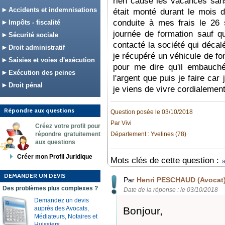
rien cause les vacances san
Accidents et indemnisations
était monté durant le mois d
conduite à mes frais le 26 
Impôts - fiscalité
journée de formation sauf q
Sécurité sociale
contacté la société qui décalé
Droit administratif
je récupéré un véhicule de fo
Saisies et voies d'exécution
pour me dire qu'il embauché
Exécution des peines
l'argent que puis je faire car
Droit pénal
je viens de vivre cordialemen
Répondre aux questions
Question posée le 03/10/2018
Par Vivi
Créez votre profil pour
répondre gratuitement
Département : Yvelines (78)
aux questions
Créer mon Profil Juridique
Mots clés de cette question :
a
DEMANDER UN DEVIS
Par
Henri PESCHAUD (Avocat
Des problèmes plus complexes ?
Date de la réponse : le 03/10/2018
Demandez un devis
auprès des Avocats,
Bonjour,
Médiateurs, Notaires et
Huissiers.