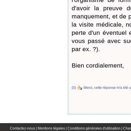
d'avoir la preuve 
manquement, et de po
la visite médicale, 
perte d'un éventuel 
vous passé avec suc
par ex. ?).
Bien cordialement,
(
0
)
Merci, cette réponse m'a été u
Contactez-nous |
Mentions légales |
Conditions générales d'utilisation |
Char