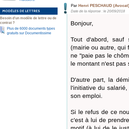
Par
Henri PESCHAUD (Avocat
MODÈLES DE LETTRES
Date de la réponse : le 20/09/2018
Besoin d'un modèle de lettre ou de
Bonjour,
contrat ?
Plus de 6000 documents types
gratuits sur Documentissime
Tout d'abord, sauf 
(mairie ou autre, qui
ne "paie pas le chôm
le montant n'est pas 
D'autre part, la dém
l'initiative du salar
son emploi.
Si le refus de ce no
c'est à lui de prendre
motif (à lui de le ju