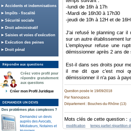
temps suivant :
Accidents et indemnisations
-lundi de 16h à 17h
-Mardi de 16h30 à 17h30
Impôts - fiscalité
-jeudi de 10h à 12H et de 16H
Sécurité sociale
Droit administratif
J'ai refusé le planning car i
Saisies et voies d'exécution
sur un autre établissement lun
Exécution des peines
L'employeur refuse une rup
Droit pénal
démissionner après 2 ans de 
Répondre aux questions
Est-il dans ses droits pour 
il me dit que c'est moi q
Créez votre profil pour
démissionner il n'a pas à pay
répondre gratuitement
aux questions
Question posée le 19/09/2018
Créer mon Profil Juridique
Par Nanoupaca
DEMANDER UN DEVIS
Département : Bouches-du-Rhône (13)
Des problèmes plus complexes ?
Demandez un devis
Mots clés de cette question :
d
auprès des Avocats,
modification
temps partiel répartition d
Médiateurs, Notaires et
Huissiers.