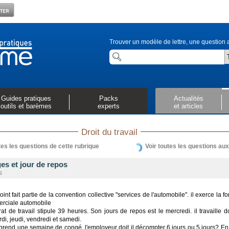
Trouver un modèle de lettre, une question a
Guides pratiques
Packs
Actualités
outils et barèmes
experts
et articles
Droit du travail
tes les questions de cette rubrique
Voir toutes les questions au
es et jour de repos
s
int fait partie de la convention collective "services de l'automobile". il exerce la fo
rciale automobile
at de travail stipule 39 heures. Son jours de repos est le mercredi. il travaille d
rdi, jeudi, vendredi et samedi.
 prend une semaine de congé, l'employeur doit il décompter 6 jours ou 5 jours? En 