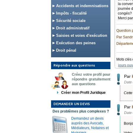
la conven
Accidents et indemnisations
journée d
Impôts - fiscalité
congés?
Merci pa
Sécurité sociale
Droit administratif
Question 
Saisies et voies d'exécution
Par Sandr
Exécution des peines
Départeme
Droit pénal
Mots clés 
Répondre aux questions
jours ouv
Créez votre profil pour
Par
répondre gratuitement
Date 
aux questions
Créer mon Profil Juridique
Cette
DEMANDER UN DEVIS
Par
Des problèmes plus complexes ?
Date 
Demandez un devis
auprès des Avocats,
Bonjo
Médiateurs, Notaires et
Huissiers.