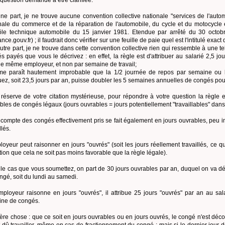
 question demande à être clarifiée.
une part, je ne trouve aucune convention collective nationale "services de l'auto
nale du commerce et de la réparation de l'automobile, du cycle et du motocycle 
ôle technique automobile du 15 janvier 1981. Etendue par arrêté du 30 oct
ance.gouv.fr) ; il faudrait donc vérifier sur une feuille de paie quel est l'intitulé exac
autre part, je ne trouve dans cette convention collective rien qui ressemble à une 
s payés que vous le décrivez : en effet, la règle est d'attribuer au salarié 2,5 jou
le même employeur, et non par semaine de travail;
 me paraît hautement improbable que la 1/2 journée de repos par semaine ou 
ez, soit 23,5 jours par an, puisse doubler les 5 semaines annuelles de congés pour
réserve de votre citation mystérieuse, pour répondre à votre question la règle es
bles de congés légaux (jours ouvrables = jours potentiellement "travaillables" dans l
compte des congés effectivement pris se fait également en jours ouvrables, peu im
llés.
loyeur peut raisonner en jours "ouvrés" (soit les jours réellement travaillés, ce q
tion que cela ne soit pas moins favorable que la règle légale).
le cas que vous soumettez, on part de 30 jours ouvrables par an, duquel on va d
ngé, soit du lundi au samedi.
employeur raisonne en jours "ouvrés", il attribue 25 jours "ouvrés" par an au sal
ne de congés.
ère chose : que ce soit en jours ouvrables ou en jours ouvrés, le congé n'est déc