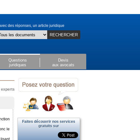
vec des réponses, un article juridique
RECHERCHER
Questions
Devis
juridiques
aux avocats
x experts
nction
Faites découvrir nos services
gratuits sur
onc le
lisant