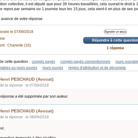
tion collective, il est stipulé que pour 39 heures travaillées, cela ouvrait le droit à
e repos par semaine ou 1 journée tous les 15 jous, cela vient-il en plus de ses jo
r avance de votre réponse
posée le 07/09/2018
ine
Répondre à cette questio
nt : Charente (16)
1 réponse
de cette question :
congés payés
congés payés conventionnels
jours ouvrabl
rables ou jours ouvrés
jours ouvrés
règles d'attribution et de décompte
Henri PESCHAUD (Avocat)
de la réponse : le 07/09/2018
 réponse a été supprimée par son auteur.
Henri PESCHAUD (Avocat)
de la réponse : le 08/09/2018
ur,