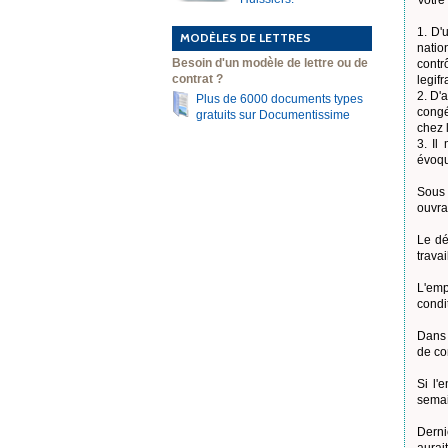
Votre
1. D'
MODÈLES DE LETTRES
natio
Besoin d'un modèle de lettre ou de
contr
contrat ?
legifr
2. D'
Plus de 6000 documents types
congé
gratuits sur Documentissime
chez 
3. Il
évoqu
Sous 
ouvra
Le dé
travai
L'emp
condi
Dans 
de co
Si l'
semai
Derni