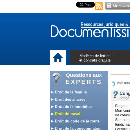
Modèles de lettres
et contrats gratuits
Questions aux
EXPERTS
Voir tou
Droit de la famille
Cong
congé
Droit des affaires
Bonjour
Droit de l'immobilier
Mon conjo
Droit du travail
de comme
Son contr
Droit du code de la route
lundi, ma
Droit de la consommation
Lorsqu'il