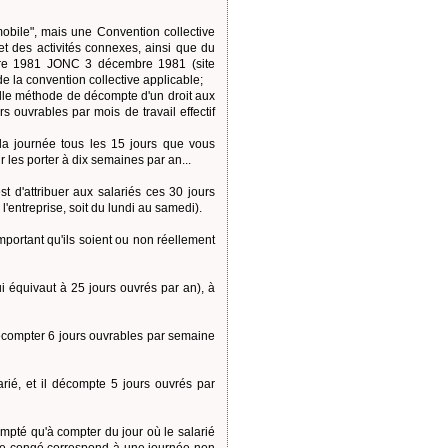
mobile", mais une Convention collective
et des activités connexes, ainsi que du
obre 1981 JONC 3 décembre 1981 (site
t de la convention collective applicable;
telle méthode de décompte d'un droit aux
rs ouvrables par mois de travail effectif
la journée tous les 15 jours que vous
 les porter à dix semaines par an...
t d'attribuer aux salariés ces 30 jours
'entreprise, soit du lundi au samedi).
portant qu'ils soient ou non réellement
ui équivaut à 25 jours ouvrés par an), à
écompter 6 jours ouvrables par semaine
arié, et il décompte 5 jours ouvrés par
ompté qu'à compter du jour où le salarié