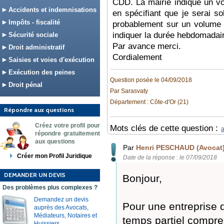
CDD. La mairie indique un vo
Accidents et indemnisations
en spécifiant que je serai sol
Impôts - fiscalité
probablement sur un volume h
indiquer la durée hebdomadaire
Sécurité sociale
Par avance merci.
Droit administratif
Cordialement
Saisies et voies d'exécution
Exécution des peines
Question posée le 04/09/2018
Droit pénal
Par Sarasvaty
Département : Côte-d'Or (21)
Répondre aux questions
Créez votre profil pour
Mots clés de cette question :
a
répondre gratuitement
aux questions
Par
Henri PESCHAUD (Avocat
Créer mon Profil Juridique
Date de la réponse : le 07/09/2018
DEMANDER UN DEVIS
Bonjour,
Des problèmes plus complexes ?
Demandez un devis
Pour une entreprise d
auprès des Avocats,
Médiateurs, Notaires et
temps partiel compren
Huissiers.