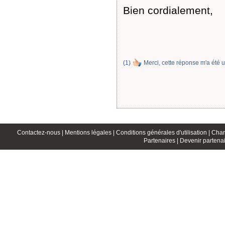
Bien cordialement,
(
1
)
Merci, cette réponse m'a été u
Contactez-nous |
Mentions légales |
Conditions générales d'utilisation |
Char
Partenaires |
Devenir partenai