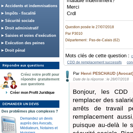
maladie indéfiniment?
Accidents et indemnisations
Merci
Crdl
Impôts - fiscalité
Sécurité sociale
Question posée le 27/07/2018
Droit administratif
Par P3010
Saisies et voies d'exécution
Département : Pas-de-Calais (62)
Exécution des peines
Droit pénal
Mots clés de cette question :
CDD de remplacement successifs
con
Répondre aux questions
Par
Henri PESCHAUD (Avocat
Créez votre profil pour
répondre gratuitement
Date de la réponse : le 28/07/2018
aux questions
Bonjour, les CDD 
Créer mon Profil Juridique
remplacer des salar
DEMANDER UN DEVIS
arrêts de travail
Des problèmes plus complexes ?
remplacement aussi,
Demandez un devis
auprès des Avocats,
puisque au-delà le s
Médiateurs, Notaires et
Huissiers.