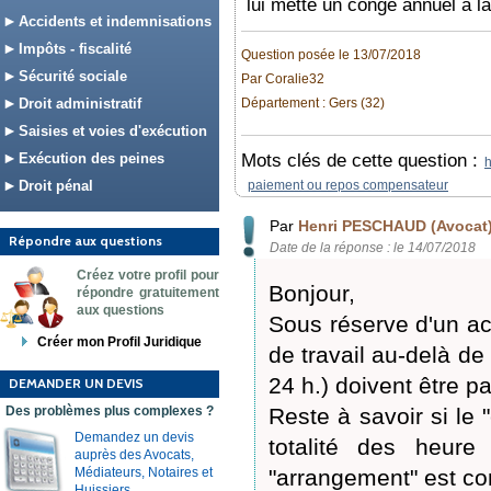
lui mette un congé annuel a l
Accidents et indemnisations
Impôts - fiscalité
Question posée le 13/07/2018
Sécurité sociale
Par Coralie32
Droit administratif
Département : Gers (32)
Saisies et voies d'exécution
Exécution des peines
Mots clés de cette question :
h
Droit pénal
paiement ou repos compensateur
Par
Henri PESCHAUD (Avocat
Répondre aux questions
Date de la réponse : le 14/07/2018
Créez votre profil pour
Bonjour,
répondre gratuitement
aux questions
Sous réserve d'un ac
Créer mon Profil Juridique
de travail au-delà de
24 h.) doivent être 
DEMANDER UN DEVIS
Des problèmes plus complexes ?
Reste à savoir si le
Demandez un devis
totalité des heure
auprès des Avocats,
Médiateurs, Notaires et
"arrangement" est con
Huissiers.