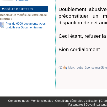
Doublement abusive,
MODÈLES DE LETTRES
préconstituer un 
Besoin d'un modèle de lettre ou de
contrat ?
disparition de cet a
Plus de 6000 documents types
gratuits sur Documentissime
Ceci étant, refuser la
Bien cordialement
(
1
)
Merci, cette réponse m'a été u
Contactez-nous |
Mentions légales |
Conditions générales d'utilisation |
Char
Partenaires |
Devenir partenai