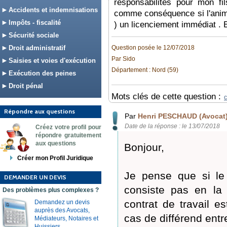
responsabilités pour mon fi
Accidents et indemnisations
comme conséquence si l'animal
Impôts - fiscalité
) un licenciement immédiat . 
Sécurité sociale
Droit administratif
Question posée le 12/07/2018
Par Sido
Saisies et voies d'exécution
Département : Nord (59)
Exécution des peines
Droit pénal
Mots clés de cette question :
c
Répondre aux questions
Par
Henri PESCHAUD (Avocat
Date de la réponse : le 13/07/2018
Créez votre profil pour
répondre gratuitement
aux questions
Bonjour,
Créer mon Profil Juridique
Je pense que si le 
DEMANDER UN DEVIS
consiste pas en la
Des problèmes plus complexes ?
contrat de travail e
Demandez un devis
auprès des Avocats,
cas de différend entre
Médiateurs, Notaires et
Huissiers.