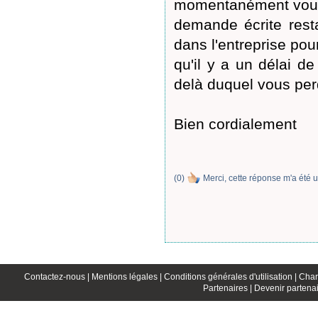
momentanément vous 
demande écrite resta
dans l'entreprise po
qu'il y a un délai de
delà duquel vous per
Bien cordialement
(
0
)
Merci, cette réponse m'a été u
Contactez-nous |
Mentions légales |
Conditions générales d'utilisation |
Char
Partenaires |
Devenir partenai