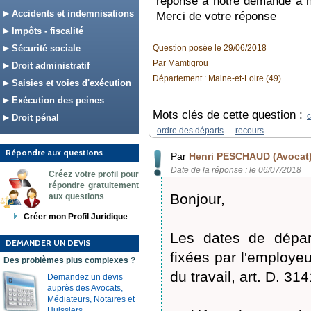
réponse à notre demande à n
Accidents et indemnisations
Merci de votre réponse
Impôts - fiscalité
Sécurité sociale
Question posée le 29/06/2018
Par Mamtigrou
Droit administratif
Département : Maine-et-Loire (49)
Saisies et voies d'exécution
Exécution des peines
Mots clés de cette question :
Droit pénal
ordre des départs
recours
Répondre aux questions
Par
Henri PESCHAUD (Avocat
Date de la réponse : le 06/07/2018
Créez votre profil pour
répondre gratuitement
Bonjour,
aux questions
Créer mon Profil Juridique
Les dates de dépar
DEMANDER UN DEVIS
fixées par l'employe
Des problèmes plus complexes ?
du travail, art. D. 314
Demandez un devis
auprès des Avocats,
Médiateurs, Notaires et
Huissiers.