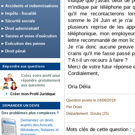
indiqué que j'avais deux de 
Accidents et indemnisations
m'indique par téléphone par q
qu'il me recontacterons lo
Impôts - fiscalité
somme le 24 Juin et je n'ai 
Sécurité sociale
plusieurs reprise de les ap
Droit administratif
téléphonique, mon employeur 
Saisies et voies d'exécution
lettre recommandé de mon lice
Exécution des peines
Je n'ai donc aucune preuve 
Droit pénal
crains qu'il me fasse passé 
? A t-il un recours à faire ?
Répondre aux questions
Merci de votre futur réponse
Cordialement,
Créez votre profil pour
répondre gratuitement
aux questions
Oria Délia
Créer mon Profil Juridique
Question posée le 24/06/2018
DEMANDER UN DEVIS
Par Oriad
Des problèmes plus complexes ?
Département : Doubs (25)
Demandez un devis
auprès des Avocats,
Mots clés de cette question :
Médiateurs, Notaires et
Huissiers.