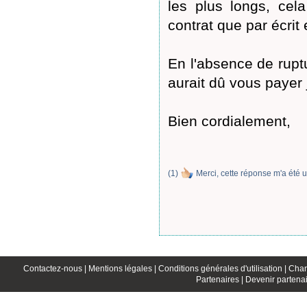
les plus longs, cel
contrat que par écrit 
En l'absence de ruptur
aurait dû vous payer j
Bien cordialement,
(
1
)
Merci, cette réponse m'a été u
Contactez-nous |
Mentions légales |
Conditions générales d'utilisation |
Char
Partenaires |
Devenir partenai