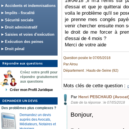
19/04/18 ,il m'a remis sur pa
Accidents et indemnisations
d'essai et que je quitterai d
voila le problème qu'il se pose 
Impôts - fiscalité
je prenne mes congés payés
Sécurité sociale
venir chercher ensuite mon so
Droit administratif
le droit de me forcer à pr
Saisies et voies d'exécution
d'essai de 4 mois ?
Exécution des peines
Merci de votre aide
Droit pénal
Question posée le 07/05/2018
Répondre aux questions
Par Alrou
Département : Hauts-de-Seine (92)
Créez votre profil pour
répondre gratuitement
aux questions
Mots clés de cette question :
Créer mon Profil Juridique
Par
Henri PESCHAUD (Avocat
DEMANDER UN DEVIS
Date de la réponse : le 07/05/2018
Des problèmes plus complexes ?
Bonjour,
Demandez un devis
auprès des Avocats,
Médiateurs, Notaires et
Huissiers.