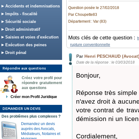
Accidents et indemnisations
Question posée le 27/02/2018
Impôts - fiscalité
Par Choupette83
Sécurité sociale
Département : Var (83)
Droit administratif
Saisies et voies d'exécution
Mots clés de cette question :
h
Exécution des peines
rupture conventionnelle
Droit pénal
Par
Henri PESCHAUD (Avocat
Date de la réponse : le 03/03/2018
Répondre aux questions
Bonjour,
Créez votre profil pour
répondre gratuitement
aux questions
Réponse très simple :
Créer mon Profil Juridique
n'avez droit à aucune
DEMANDER UN DEVIS
votre contrat de trav
Des problèmes plus complexes ?
démission ni un lice
Demandez un devis
auprès des Avocats,
Médiateurs, Notaires et
Cordialement,
Huissiers.