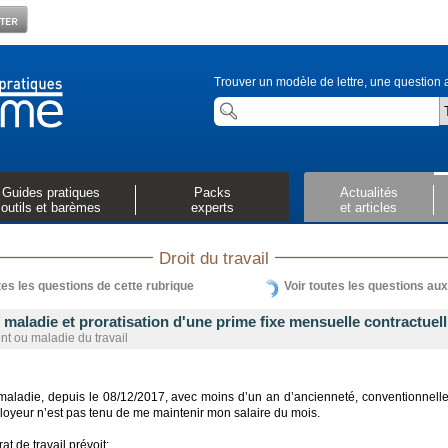
Trouver un modèle de lettre, une question a
Guides pratiques
Packs
Actualités
outils et barèmes
experts
et articles
Droit du travail
tes les questions de cette rubrique
Voir toutes les questions au
 maladie et proratisation d'une prime fixe mensuelle contractuell
nt ou maladie du travail
 maladie, depuis le 08/12/2017, avec moins d’un an d’ancienneté, conventionnell
oyeur n’est pas tenu de me maintenir mon salaire du mois.
at de travail prévoit: