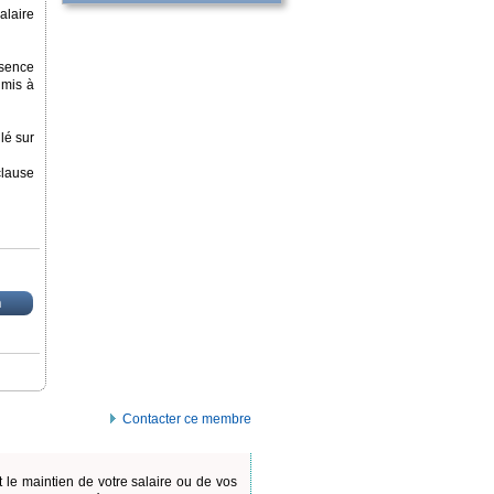
alaire
bsence
umis à
lé sur
clause
n
Contacter ce membre
t le maintien de votre salaire ou de vos