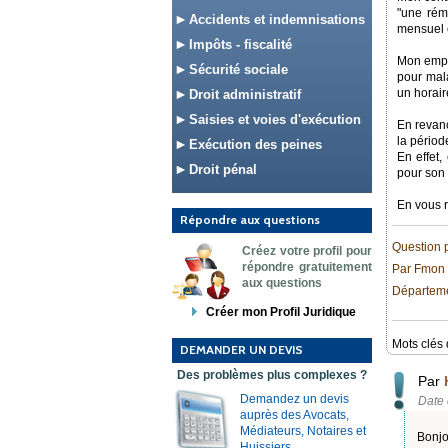
"une rém
Accidents et indemnisations
mensuel 
Impôts - fiscalité
Mon empl
Sécurité sociale
pour mala
un horair
Droit administratif
Saisies et voies d'exécution
En revanc
la périod
Exécution des peines
En effet,
Droit pénal
pour son 
En vous 
Répondre aux questions
Question 
Créez votre profil pour
répondre gratuitement
Par Fmon
aux questions
Départeme
Créer mon Profil Juridique
Mots clés 
DEMANDER UN DEVIS
Des problèmes plus complexes ?
Par
Demandez un devis
Date 
auprès des Avocats,
Médiateurs, Notaires et
Bonjo
Huissiers.