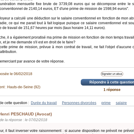
unération mensuelle fixe brute de 3739,08 euros qui se décompose entre le s
conventionnel de 2140,14 euros, ET d'une prime de mission de 1598,94 euros".
oyeur a calculé une déduction sur le salaire conventionnel en fonction de mon a
die, ce qui me parait tout à fait logique puisque ce salaire conventionnel est so
e de travail de 151,67 heures par mois (taux horaire 14,11 euros).
he, il a également proratisé ma prime de mission en fonction de mon temps travail
e, et je me demande s'il est en droit de le faire?
 cette prime de mission, prévue à mon contrat de travail, ne fait l'objet d'aucune 
attribution.
remerciant par avance de votre réponse.
posée le 06/02/2018
Répondre à cette questio
nt : Hauts-de-Seine (92)
1 réponse
de cette question :
Durée du travail
Personnes divorcées
prime
salaire
Henri PESCHAUD (Avocat)
de la réponse : le 07/02/2018
ur, il faut inverser votre raisonnement : si aucune disposition ne prévoit ne prévoi