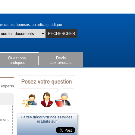
vec des réponses, un article juridique
RECHERCHER
Questions
Devis
juridiques
aux avocats
x experts
Faites découvrir nos services
ement,
gratuits sur